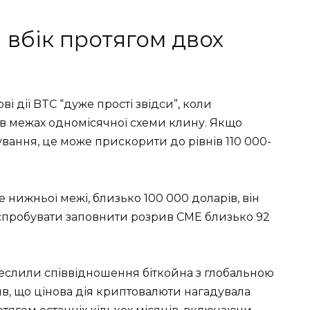
і вбік протягом двох
і дії BTC “дуже прості звідси”, коли
в межах одномісячної схеми клину. Якщо
вання, це може прискорити до рівнів 110 000-
 нижньої межі, близько 100 000 доларів, він
спробувати заповнити розрив CME близько 92
еслили співвідношення біткойна з глобальною
в, що цінова дія криптовалюти нагадувала