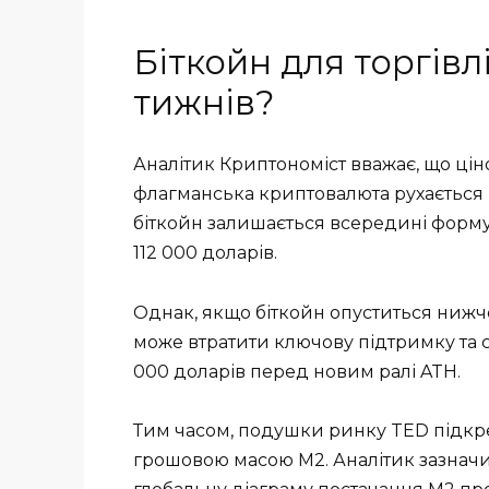
Біткойн для торгівл
тижнів?
Аналітик Криптономіст вважає, що цінов
флагманська криптовалюта рухається 
біткойн залишається всередині форму
112 000 доларів.
Однак, якщо біткойн опуститься нижче
може втратити ключову підтримку та 
000 доларів перед новим ралі ATH.
Тим часом, подушки ринку TED підкр
грошовою масою M2. Аналітик зазначи