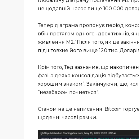
глобальну діаграму постачання M2 про
нещодавній насос вище 100 000 долар
Тепер діаграма пропонує період консо
вбік протягом одного -двох тижнів, 
живлення M2.”Після того, як це закінч
підштовхне його вище 120 тис. Доларів”
Крім того, Тед зазначив, що накопиче
фазі, а деяка консолідація відбуваєть
хорошим знаком”. Закінчуючи, що, коли
“незабаром почнеться”.
Станом на це написання, Bitcoin торгу
щоденні часові рамки.