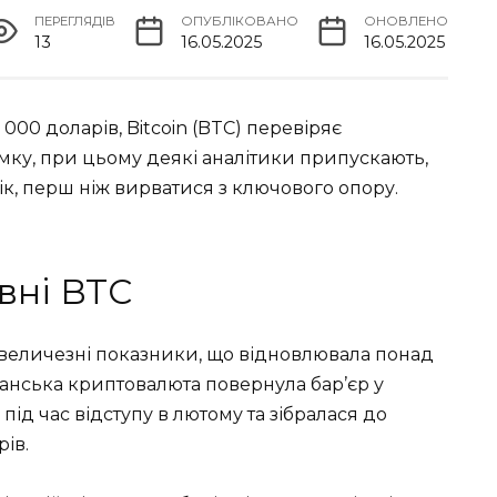
ПЕРЕГЛЯДІВ
ОПУБЛІКОВАНО
ОНОВЛЕНО
13
16.05.2025
16.05.2025
00 доларів, Bitcoin (BTC) перевіряє
мку, при цьому деякі аналітики припускають,
к, перш ніж вирватися з ключового опору.
вні BTC
ав величезні показники, що відновлювала понад
манська криптовалюта повернула бар’єр у
під час відступу в лютому та зібралася до
ів.