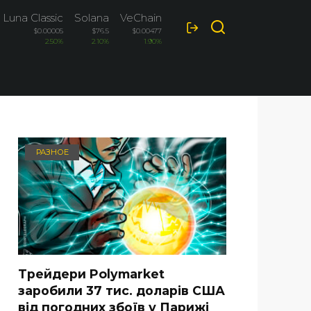
 Luna Classic
Solana
VeChain
Cardano
$0.00005
$76.5
$0.00477
$0.1963
2.50%
2.10%
1.90%
-1.90%
РАЗНОЕ
Трейдери Polymarket
заробили 37 тис. доларів США
від погодних збоїв у Парижі