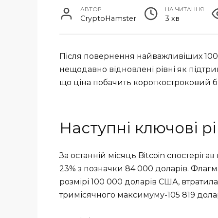
АВТОР
НА ЧИТАННЯ
CryptoHamster
3 хв
Після повернення найважливіших 100 0
нещодавно відновлені рівні як підтри
що ціна побачить короткостроковий бі
Наступні ключові рі
За останній місяць Bitcoin спостеріг
23% з позначки 84 000 доларів. Флаг
розмірі 100 000 доларів США, втратила 
тримісячного максимуму-105 819 долар