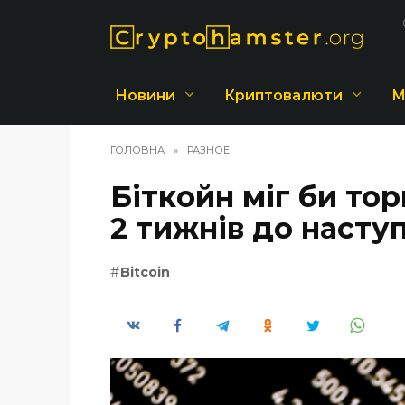
Перейти
до
вмісту
Новини
Криптовалюти
М
ГОЛОВНА
»
РАЗНОЕ
Біткойн міг би то
2 тижнів до насту
Bitcoin