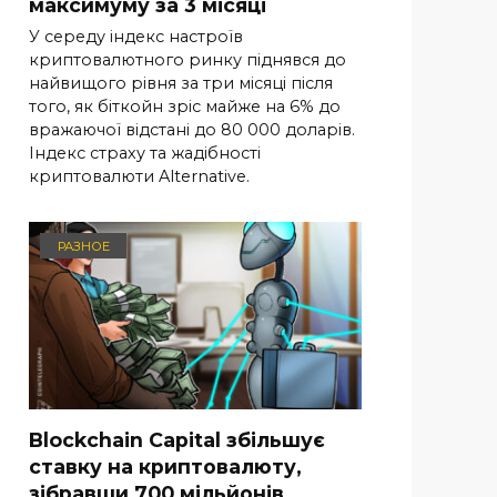
максимуму за 3 місяці
У середу індекс настроїв
криптовалютного ринку піднявся до
найвищого рівня за три місяці після
того, як біткойн зріс майже на 6% до
вражаючої відстані до 80 000 доларів.
Індекс страху та жадібності
криптовалюти Alternative.
РАЗНОЕ
Blockchain Capital збільшує
ставку на криптовалюту,
зібравши 700 мільйонів