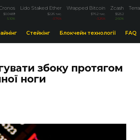
Cronos
Lido Staked Ether
Wrapped Bitcoin
Zcash
Terra
$0.0489
$2.26 тис.
$76.2 тис.
$525.2
5.10%
-3.76%
-3.26%
2.60%
айнінг
Стейкінг
Блокчейн технології
FAQ
ргувати збоку протягом
пної ноги