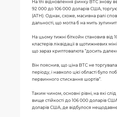
На тлі відновлення ринку BTC знову вв
92 000 до 106 000 доларів США, торгу
(ATH). Однак, схоже, масивна ралі сп
дальності, що могла б на мить зупинит
На цьому тижні біткойн становив від 1
кластерів ліквідації в щотижневих мін
що зараз криптовалюта “досить далеко 
Він пояснив, що ціна BTC не торгувал
періоду, і навколо цієї області було п
первинного стискання шортів”.
Таким чином, основні рівні, на які слі
вище стійкості до 106 000 доларів СШ
доларів США, де відбулося нещодавн