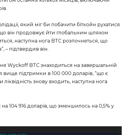
тягом останніх кількох місяців, включаючи
ів.
лідації, який міг би побачити біткойн рухатися
якщо він продовжує йти глобальним шляхом
иться, наступна нога BTC розпочнеться, що
, – підтвердив він.
ння Wyckoff BTC знаходиться на завершальній
ся вище підтримки в 100 000 доларів, “що є
 ліквідність знову входить, наступна нога
є на 104 916 доларів, що зменшилось на 0,5% у