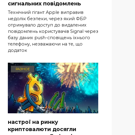
сигнальних повідомлень
Технічний гігант Apple виправив
недолік безпеки, через який ФБР
отримувало доступ до видалених
повідомлень користувачів Signal через
базу даних push-сповіщень їхнього
телефону, незважаючи на те, що
додаток
РАЗНОЕ
настрої на ринку
криптовалюти досягли