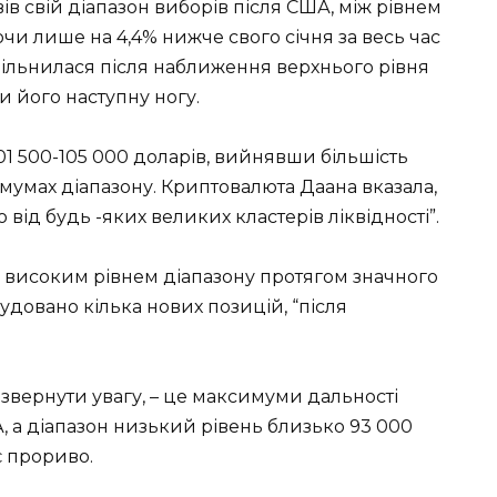
ів свій діапазон виборів після США, між рівнем
ючи лише на 4,4% нижче свого січня за весь час
овільнилася після наближення верхнього рівня
и його наступну ногу.
01 500-105 000 доларів, вийнявши більшість
імумах діапазону. Криптовалюта Даана вказала,
від будь -яких великих кластерів ліквідності”.
а високим рівнем діапазону протягом значного
обудовано кілька нових позицій, “після
д звернути увагу, – це максимуми дальності
А, а діапазон низький рівень близько 93 000
є прориво.