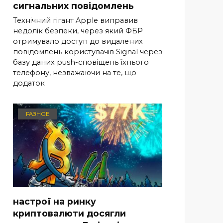
сигнальних повідомлень
Технічний гігант Apple виправив
недолік безпеки, через який ФБР
отримувало доступ до видалених
повідомлень користувачів Signal через
базу даних push-сповіщень їхнього
телефону, незважаючи на те, що
додаток
РАЗНОЕ
настрої на ринку
криптовалюти досягли