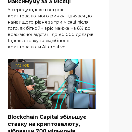
максимуму за 3 місяці
У середу індекс настроїв
криптовалютного ринку піднявся до
найвищого рівня за три місяці після
того, як біткойн зріс майже на 6% до
вражаючої відстані до 80 000 доларів.
Індекс страху та жадібності
криптовалюти Alternative.
РАЗНОЕ
Blockchain Capital збільшує
ставку на криптовалюту,
зібравши 700 мільйонів