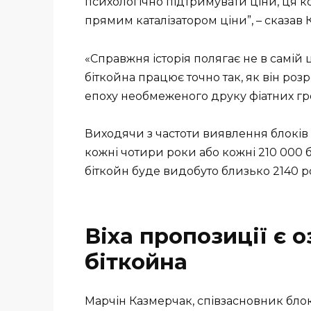
психологічно підтримувати ціни, ця к
прямим каталізатором ціни”, – сказав К
«Справжня історія полягає не в самій 
біткойна працює точно так, як він ро
епоху необмеженого друку фіатних гр
Виходячи з частоти виявлення блоків 
кожні чотири роки або кожні 210 000 б
біткойн буде видобуто близько 2140 р
Віха пропозиції є 
біткойна
Марчін Казмерчак, співзасновник бло