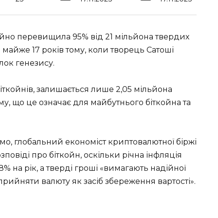
 щойно перевищила 95% від 21 мільйона твердих
а майже 17 років тому, коли творець Сатоші
лок генезису.
 біткойнів, залишається лише 2,05 мільйона
му, що це означає для майбутнього біткойна та
умо, глобальний економіст криптовалютної біржі
озповіді про біткойн, оскільки річна інфляція
8% на рік, а тверді гроші «вимагають надійної
рийняти валюту як засіб збереження вартості».