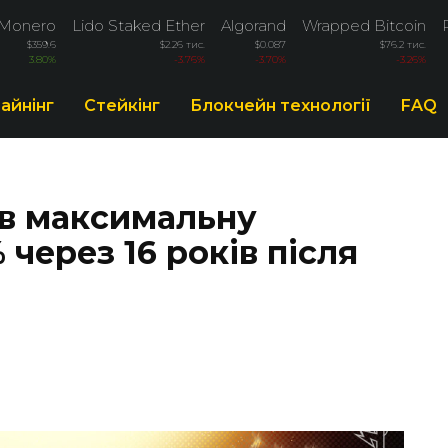
Monero
Lido Staked Ether
Algorand
Wrapped Bitcoin
$359.6
$2.26 тис.
$0.087
$76.2 тис.
3.80%
-3.76%
-3.70%
-3.26%
айнінг
Стейкінг
Блокчейн технології
FAQ
в максимальну
через 16 років після