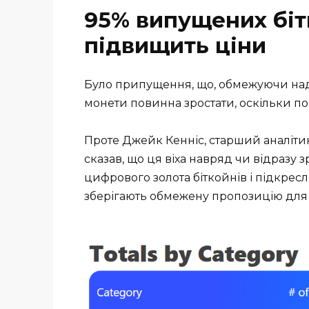
95% випущених біт
підвищить ціни
Було припущення, що, обмежуючи надх
монети повинна зростати, оскільки по
Проте Джейк Кенніс, старший аналітик
сказав, що ця віха навряд чи відразу
цифрового золота біткойнів і підкресл
зберігають обмежену пропозицію для 