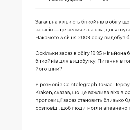
Загальна кількість біткойнів в обігу
запасів — це величезна віха, досягнут
Накамото 3 січня 2009 року видобув б
Оскільки зараз в обігу 19,95 мільйона
біткойнів для видобутку. Питання в то
його ціни?
У розмові з Cointelegraph Томас Перф
Kraken, сказав, що це важлива віха в р
пропозиції зараз становить близько 0,
розповіді, щоб люди могли впевнено п