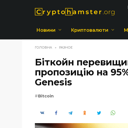
Перейти
до
вмісту
Новини
Криптовалюти
М
ГОЛОВНА
»
РАЗНОЕ
Біткойн перевищи
пропозицію на 95% 
Genesis
Bitcoin