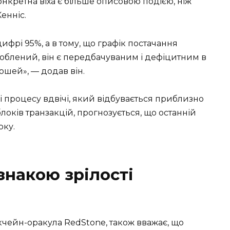
онкретна віха є більше описовою подією, ніж
енніс.
цифрі 95%, а в тому, що графік постачання
зроблений, він є передбачуваним і дефіцитним в
ошей», — додав він.
і процесу вдвічі, який відбувається приблизно
локів транзакцій, прогнозується, що останній
оку.
ознакою зрілості
кчейн-оракула RedStone, також вважає, що