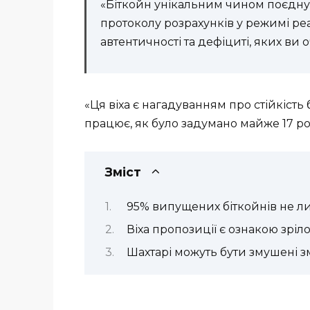
«Біткойн унікальним чином поєдну
протоколу розрахунків у режимі реа
автентичності та дефіциті, яких ви о
«Ця віха є нагадуванням про стійкість
працює, як було задумано майже 17 ро
Зміст
95% випущених біткойнів не л
Віха пропозиції є ознакою зріло
Шахтарі можуть бути змушені 