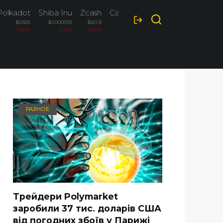
Polkadot
Shiba Inu
Zcash
Cardano
$0.825
$0.000005
$501.8
$0.1896
-3.20%
-3.10%
-2.60%
-2.50%
РАЗНОЕ
Трейдери Polymarket
заробили 37 тис. доларів США
від погодних збоїв у Парижі