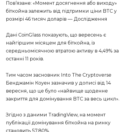
Пов’язане: «Момент досягнення або виходу»
біткойна залежить від підтримки ціни BTC у
розмірі 46 тисяч доларів — Дослідження
Дані CoinGlass показують, що вересень є
найгіршим місяцем для біткойна, із
середньомісячною втратою активу в 4,49% за
останні 11 років.
Тим часом засновник Into The Cryptoverse
Бенджамін Коуен зазначив у дописі від 14
вересня, що це було «найвище щоденне
закриття для домінування BTC за весь цикл».
Згідно з даними TradingView, на момент
публікації домінування біткойна на ринку
становить 57,80%.