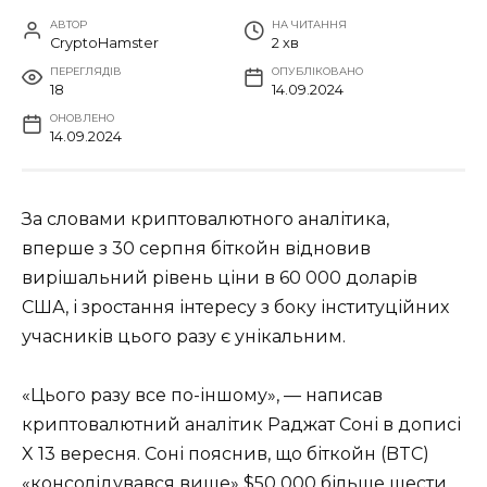
АВТОР
НА ЧИТАННЯ
CryptoHamster
2 хв
ПЕРЕГЛЯДІВ
ОПУБЛІКОВАНО
18
14.09.2024
ОНОВЛЕНО
14.09.2024
За словами криптовалютного аналітика,
вперше з 30 серпня біткойн відновив
вирішальний рівень ціни в 60 000 доларів
США, і зростання інтересу з боку інституційних
учасників цього разу є унікальним.
«Цього разу все по-іншому», — написав
криптовалютний аналітик Раджат Соні в дописі
X 13 вересня. Соні пояснив, що біткойн (BTC)
«консолідувався вище» $50 000 більше шести