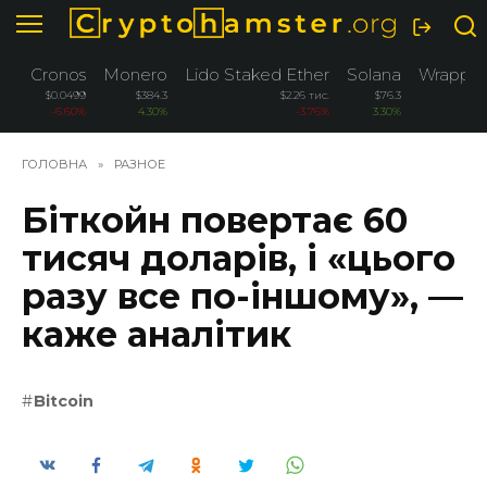
Перейти
до
вмісту
Cronos
Monero
Lido Staked Ether
Solana
Wrapped
$0.0499
$384.3
$2.26 тис.
$76.3
-6.60%
4.30%
-3.76%
3.30%
ГОЛОВНА
»
РАЗНОЕ
Біткойн повертає 60
тисяч доларів, і «цього
разу все по-іншому», —
каже аналітик
Bitcoin