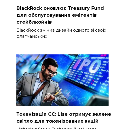
BlackRock оновлює Treasury Fund
для обслуговування емітентів
стейблкойнів
BlackRock змінив дизайн одного зі своїх
флагманських
Токенізація ЄС: Lise отримує зелене
світло для токенізованих акцій