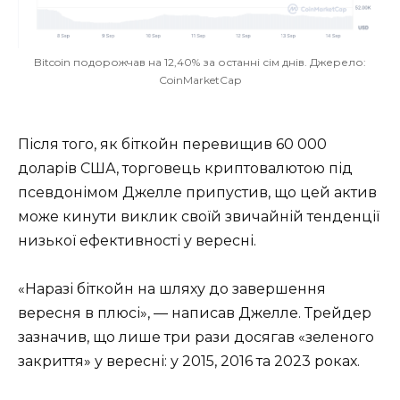
Bitcoin подорожчав на 12,40% за останні сім днів. Джерело:
CoinMarketCap
Після того, як біткойн перевищив 60 000
доларів США, торговець криптовалютою під
псевдонімом Джелле припустив, що цей актив
може кинути виклик своїй звичайній тенденції
низької ефективності у вересні.
«Наразі біткойн на шляху до завершення
вересня в плюсі», — написав Джелле. Трейдер
зазначив, що лише три рази досягав «зеленого
закриття» у вересні: у 2015, 2016 та 2023 роках.