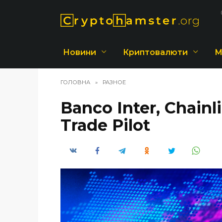
Перейти
до
вмісту
Новини
Криптовалюти
М
ГОЛОВНА
»
РАЗНОЕ
Banco Inter, Chainl
Trade Pilot