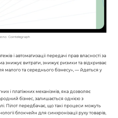
ло: Cointelegraph
ежів і автоматизації передачі прав власності за
а знижує витрати, знижує ризики та відкриває
 малого та середнього бізнесу», — йдеться у
них і платіжних механізмів, яка дозволяє
ародний бізнес, залишається однією з
лі. Пілот передбачає, що такі процеси можуть
ології блокчейн для синхронізації руху товарів,