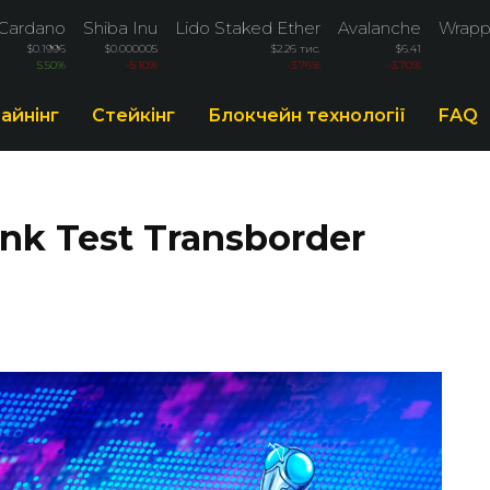
Cardano
Shiba Inu
Lido Staked Ether
Avalanche
Wrapp
$0.1996
$0.000005
$2.26 тис.
$6.41
5.50%
-5.10%
-3.76%
-3.70%
айнінг
Стейкінг
Блокчейн технології
FAQ
ink Test Transborder