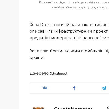
Бразилія посідає п’яте місце в світі за впр
стейблкойнами та доступу до роздрібн
Хоча Drex зазвичай називають цифров
описав її як інфраструктурний проек
кредитів і модернізації фінансової си
За темою: бразильський стейблкоїн в
країни
Джерело
CryptoHamster