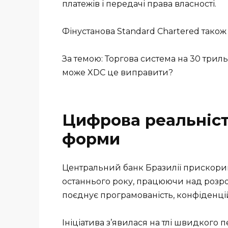
платежів і передачі права власності.
Фінустанова Standard Chartered також б
За темою: Торгова система на 30 трил
може XDC це виправити?
Цифрова реальніст
форми
Центральний банк Бразилії прискорив
останнього року, працюючи над розр
поєднує програмованість, конфіденцій
Ініціатива з’явилася на тлі швидкого 