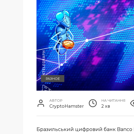
РАЗНОЕ
АВТОР
НА ЧИТАННЯ
CryptoHamster
2 хв
Бразильський цифровий банк Banco In