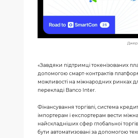
Джере
«Завдяки підтримці токенізованих плат
допомогою смарт-контрактів платформ
можливості на міжнародних ринках для
перекладі Banco Inter.
Фінансування торгівлі, система кредит
імпортерам і експортерам вести міжн
найскладніших сфер глобальної торгів
бути автоматизовані за допомогою техн