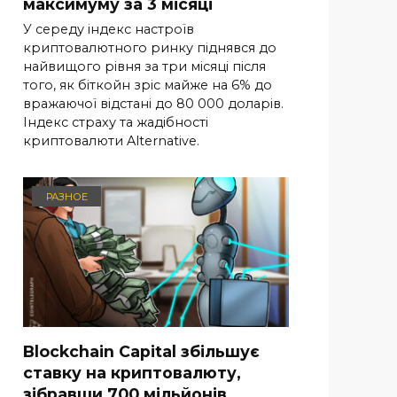
максимуму за 3 місяці
У середу індекс настроїв
криптовалютного ринку піднявся до
найвищого рівня за три місяці після
того, як біткойн зріс майже на 6% до
вражаючої відстані до 80 000 доларів.
Індекс страху та жадібності
криптовалюти Alternative.
РАЗНОЕ
Blockchain Capital збільшує
ставку на криптовалюту,
зібравши 700 мільйонів