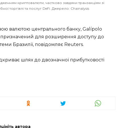
овадженням криптовалюти, частково завдяки транзакціям зі
ої торгівлі та послуг DeFi. Джерело: Chainalysis
ою валютою центрального банку, Galípolo
т, призначений для розширення доступу до
стеми Бразилії, повідомляє Reuters.
ідкриває шлях до двозначної прибутковості
Оцініть автора