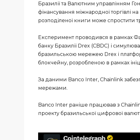
Бразилії та Валютним управлінням Го
фінансування міжнародної торгівлі на
розподіленої книги може спростити т
Експеримент проводився в рамках Фа
банку Бразилії Drex (CBDC) і симулюв
бразильською мережею Drex і платфо
блокчейну, розробленою в рамках ініц
За даними Banco Inter, Chainlink забе
мережами.
Banco Inter раніше працював з Chainli
проекту бразильської цифрової валют