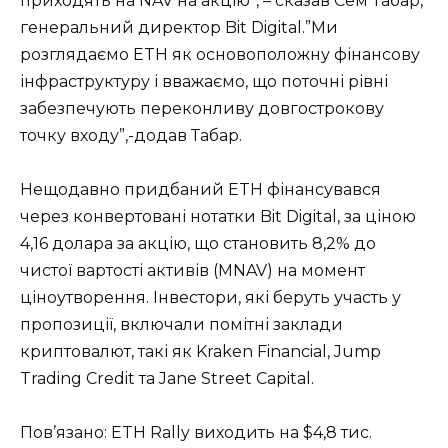
приходять на NAV на акцію”, – сказав Сем Табар,
генеральний директор Bit Digital.”Ми
розглядаємо ETH як основоположну фінансову
інфраструктуру і вважаємо, що поточні рівні
забезпечують переконливу довгострокову
точку входу”,-додав Табар.
Нещодавно придбаний ETH фінансувався
через конвертовані нотатки Bit Digital, за ціною
4,16 долара за акцію, що становить 8,2% до
чистої вартості активів (MNAV) на момент
ціноутворення. Інвестори, які беруть участь у
пропозиції, включали помітні заклади
криптовалют, такі як Kraken Financial, Jump
Trading Credit та Jane Street Capital.
Пов’язано: ETH Rally виходить на $4,8 тис.