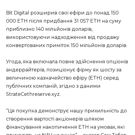
Bit Digital розширив свої ефіри до понад 150
000 ETH після придбання 31 057 ETH на суму
приблизно 140 мільйонів доларів,
використовуючи надходження від продажу
конвертованих приміток 150 мільйонів доларів.
Угода, яка включала повне здійснення опціонів
андеррайтерів, позиціонує фірму як шосту за
величиною казначейство ефіру (ETH) серед
публічних компаній, згідно з даними
StrateCethreserve.xyz.
“Ця покупка демонструє нашу прихильність до
створення вартості акціонерів шляхом
фінансування накопичення ETH на умовах, які