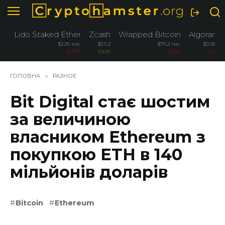
Перейти
до
вмісту
Lido Staked Ether
Zcash
Wrapped Bitcoin
Algorand
$2.26 тис.
$511.2
$76.2 тис.
$0.0885
-3.76%
3.50%
-3.26%
-2.10%
ГОЛОВНА
»
РАЗНОЕ
Bit Digital стає шостим
за величиною
власником Ethereum з
покупкою ETH в 140
мільйонів доларів
Bitcoin
Ethereum