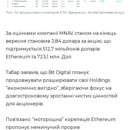
Топ -10 фінансових компаній ETH. Джерело: StrateCethreserve.xyz
За оцінками компанії MNAV станом на кінець
вересня становив 3,84 долара за акцію, що
підтримується 512,7 мільйонів доларів
Ethereum та 723,1 млн. Дол.
Табар заявив, що Bit Digital планує
продовжувати розширювати свої Holdings
“економічно вигідно”, зберігаючи фокус на
довгостроковому зростанні чистих цінностей
для акціонерів.
Пов’язано: “моторошна” кореляція Ethereum
пропонує неминучий прорив