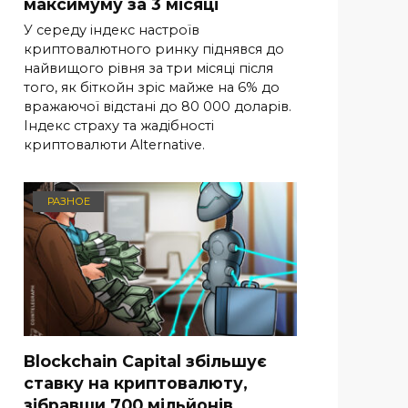
максимуму за 3 місяці
У середу індекс настроїв
криптовалютного ринку піднявся до
найвищого рівня за три місяці після
того, як біткойн зріс майже на 6% до
вражаючої відстані до 80 000 доларів.
Індекс страху та жадібності
криптовалюти Alternative.
РАЗНОЕ
Blockchain Capital збільшує
ставку на криптовалюту,
зібравши 700 мільйонів