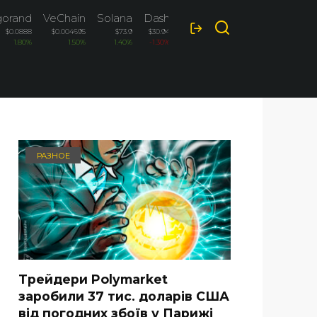
gorand
VeChain
Solana
Dash
$0.0888
$0.004695
$73.9
$30.94
1.80%
1.50%
1.40%
-1.30%
РАЗНОЕ
Трейдери Polymarket
заробили 37 тис. доларів США
від погодних збоїв у Парижі