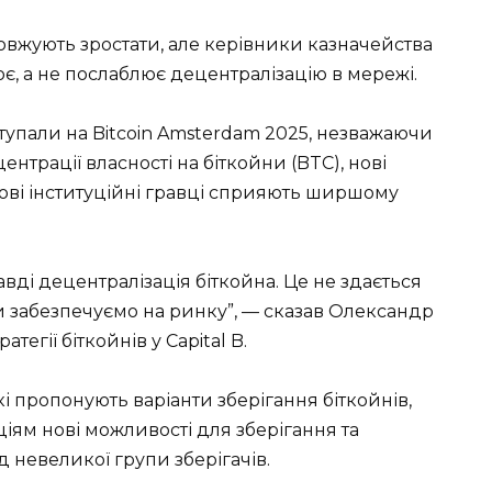
вжують зростати, але керівники казначейства
, а не послаблює децентралізацію в мережі.
ступали на Bitcoin Amsterdam 2025, незважаючи
трації власності на біткойни (BTC), нові
нові інституційні гравці сприяють ширшому
вді децентралізація біткойна. Це не здається
ми забезпечуємо на ринку”, — сказав Олександр
тегії біткойнів у Capital B.
кі пропонують варіанти зберігання біткойнів,
іям нові можливості для зберігання та
 невеликої групи зберігачів.