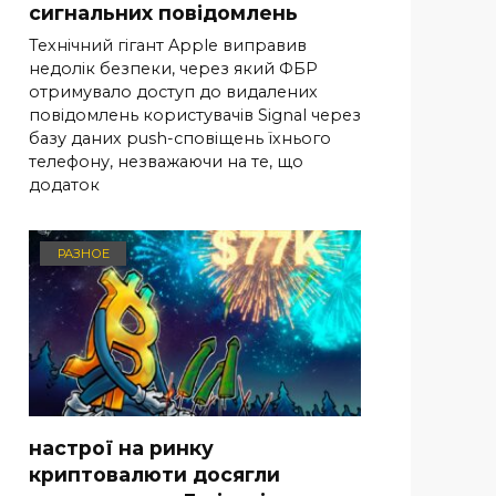
сигнальних повідомлень
Технічний гігант Apple виправив
недолік безпеки, через який ФБР
отримувало доступ до видалених
повідомлень користувачів Signal через
базу даних push-сповіщень їхнього
телефону, незважаючи на те, що
додаток
РАЗНОЕ
настрої на ринку
криптовалюти досягли