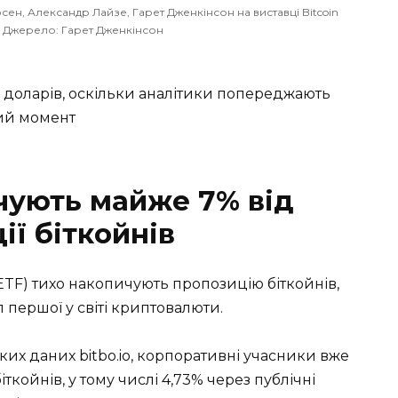
сен, Александр Лайзе, Гарет Дженкінсон на виставці Bitcoin
. Джерело: Гарет Дженкінсон
рд доларів, оскільки аналітики попереджають
ий момент
чують майже 7% від
ії біткойнів
(ETF) тихо накопичують пропозицію біткойнів,
 першої у світі криптовалюти.
их даних bitbo.io, корпоративні учасники вже
іткойнів, у тому числі 4,73% через публічні