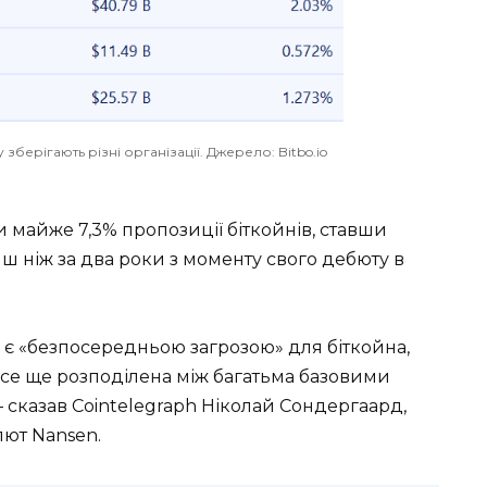
 зберігають різні організації. Джерело: Bitbo.io
 майже 7,3% пропозиції біткойнів, ставши
 ніж за два роки з моменту свого дебюту в
 є «безпосередньою загрозою» для біткойна,
все ще розподілена між багатьма базовими
– сказав Cointelegraph Ніколай Сондергаард,
лют Nansen.