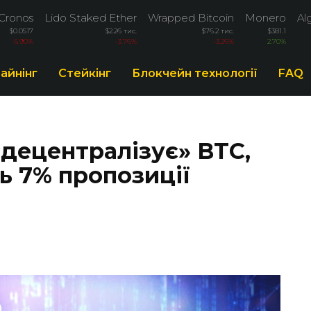
Cronos
Lido Staked Ether
Wrapped Bitcoin
Monero
Al
$0.0517
$2.26 тис.
$76.2 тис.
$381.1
-5.90%
-3.76%
-3.26%
2.70%
айнінг
Стейкінг
Блокчейн технології
FAQ
 «децентралізує» BTC,
ь 7% пропозиції