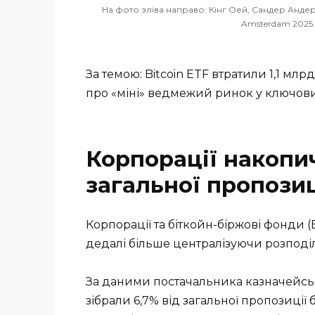
На фото зліва направо: Кінг Оей, Сандер Андер
Amsterdam 2025
За темою: Bitcoin ETF втратили 1,1 мл
про «міні» ведмежий ринок у ключов
Корпорації накопи
загальної пропозиц
Корпорації та біткойн-біржові фонди 
дедалі більше централізуючи розподіл
За даними постачальника казначейськ
зібрали 6,7% від загальної пропозиції б