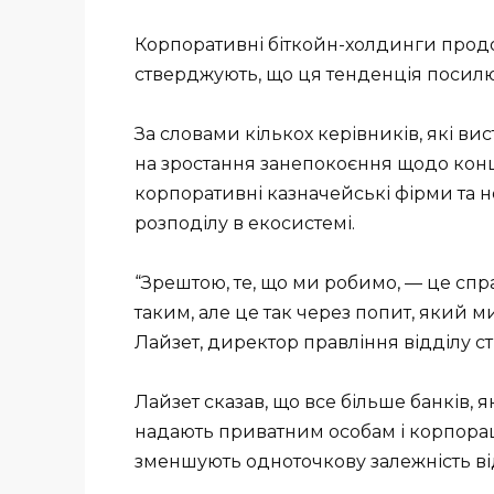
Корпоративні біткойн-холдинги продо
стверджують, що ця тенденція посилює
За словами кількох керівників, які ви
на зростання занепокоєння щодо концен
корпоративні казначейські фірми та 
розподілу в екосистемі.
“Зрештою, те, що ми робимо, — це спра
таким, але це так через попит, який 
Лайзет, директор правління відділу стра
Лайзет сказав, що все більше банків, я
надають приватним особам і корпорац
зменшують одноточкову залежність від