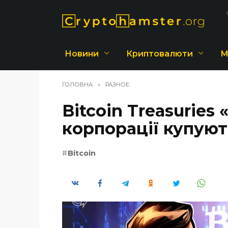
Перейти
до
вмісту
Новини
Криптовалюти
М
ГОЛОВНА
»
РАЗНОЕ
Bitcoin Treasuries
корпорації купуют
Bitcoin