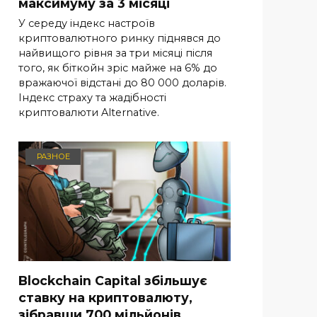
максимуму за 3 місяці
У середу індекс настроїв
криптовалютного ринку піднявся до
найвищого рівня за три місяці після
того, як біткойн зріс майже на 6% до
вражаючої відстані до 80 000 доларів.
Індекс страху та жадібності
криптовалюти Alternative.
РАЗНОЕ
Blockchain Capital збільшує
ставку на криптовалюту,
зібравши 700 мільйонів