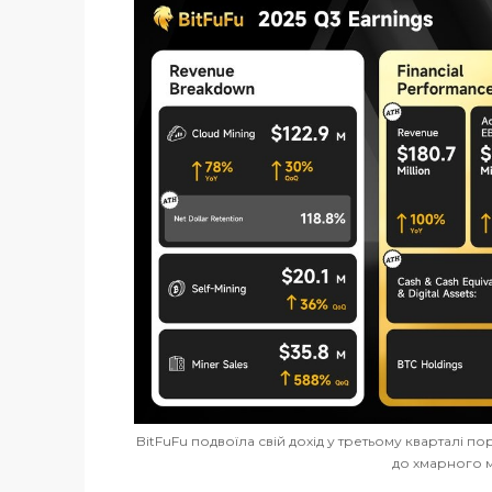
BitFuFu подвоїла свій дохід у третьому кварталі 
до хмарного м