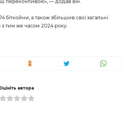
льш переконливою», — додав він.
4 біткойни, а також збільшив свої загальні
 з тим же часом 2024 року.
Оцініть автора