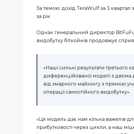
За темою: дохід TeraWulf за 3 квартал
за рік
Однак генеральний директор BitFuFu
видобутку біткойнів продовжує сприят
«Наші сильні результати третього 
диференційованої моделі з двома 
від хмарного майнінгу з прямою уча
операції самостійного видобутку».
«Ця модель дає нам кілька важелів дл
прибутковості через цикли, а наш міц