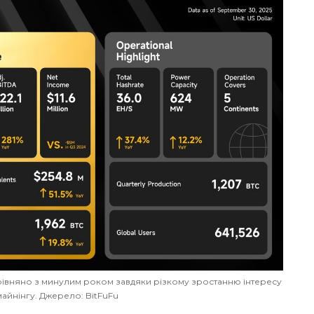
порівняно з минулим роком завдяки різкому зростанню інтересу
айнінгу. Джерело: BitFuFu