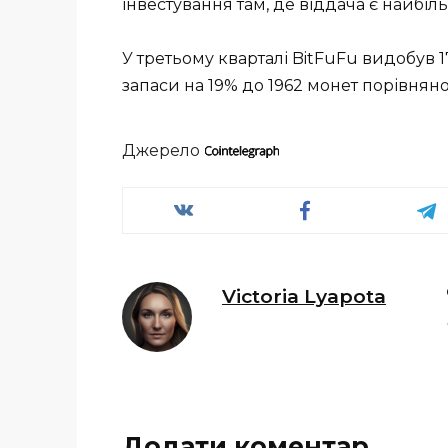
інвестування там, де віддача є найбі
У третьому кварталі BitFuFu видобув 17
запаси на 19% до 1962 монет порівняно
Джерело
Victoria Lyapota
Додати коментар