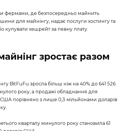
ми фермами, де безпосередньо майнить
 машини для майнінгу, надає послуги хостингу та
о купувати хешрейт за певну плату.
майнінг зростає разом
нгу BitFuFu зросла більш ніж на 40% до 641 526
нулого року, а продажі обладнання для
в США порівняно з лише 0,3 мільйонами доларів
ку.
ретього кварталу минулого року становила 61