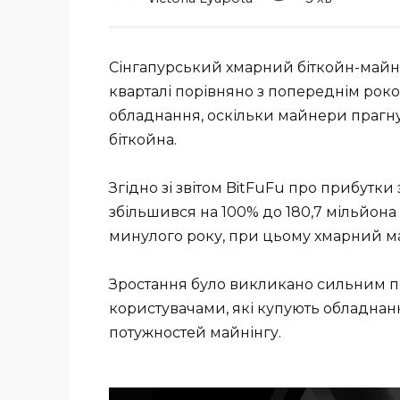
Сінгапурський хмарний біткойн-майне
кварталі порівняно з попереднім рок
обладнання, оскільки майнери прагну
біткойна.
Згідно зі звітом BitFuFu про прибутки 
збільшився на 100% до 180,7 мільйона
минулого року, при цьому хмарний ма
Зростання було викликано сильним п
користувачами, які купують обладнан
потужностей майнінгу.