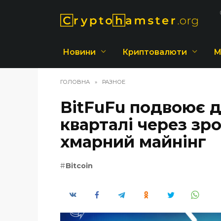
Перейти
до
вмісту
Новини
Криптовалюти
М
ГОЛОВНА
»
РАЗНОЕ
BitFuFu подвоює д
кварталі через зр
хмарний майнінг
Bitcoin