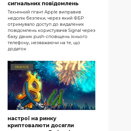
сигнальних повідомлень
Технічний гігант Apple виправив
недолік безпеки, через який ФБР
отримувало доступ до видалених
повідомлень користувачів Signal через
базу даних push-сповіщень їхнього
телефону, незважаючи на те, що
додаток
РАЗНОЕ
настрої на ринку
криптовалюти досягли