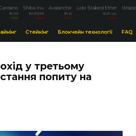
Cardano
Shiba Inu
Avalanche
Lido Staked Ether
Wrapp
$0.203
$0.000005
$6.42
$2.26 тис.
7.20%
-4.80%
-4.10%
-3.76%
айнінг
Стейкінг
Блокчейн технології
FAQ
охід у третьому
остання попиту на