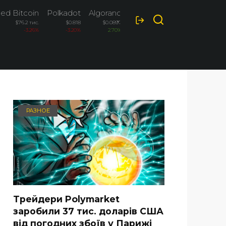
ed Bitcoin
Polkadot
Algorand
Ripple
$76.2 тис.
$0.818
$0.0897
$1.027
-3.26%
-3.20%
2.70%
-2.60%
РАЗНОЕ
Трейдери Polymarket
заробили 37 тис. доларів США
від погодних збоїв у Парижі