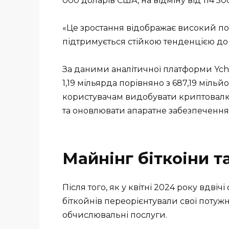
000 доларів США, на відміну від 114 5
«Це зростання відображає високий по
підтримується стійкою тенденцією до 
За даними аналітичної платформи Ycha
1,19 мільярда порівняно з 687,19 міль
користувачам видобувати криптовалют
та оновлювати апаратне забезпечення
Майнінг біткоіни 
Після того, як у квітні 2024 року вдв
біткойнів переорієнтували свої потужн
обчислювальні послуги.