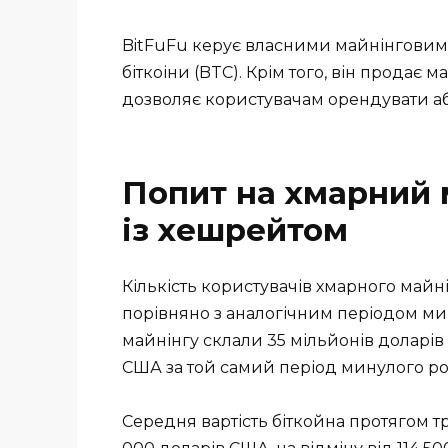
BitFuFu керує власними майнінгови
біткоіни (BTC). Крім того, він продає
дозволяє користувачам орендувати аб
Попит на хмарний 
із хешрейтом
Кількість користувачів хмарного майні
порівняно з аналогічним періодом ми
майнінгу склали 35 мільйонів доларі
США за той самий період минулого ро
Середня вартість біткойна протягом т