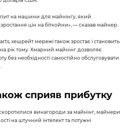
00 доларів США.
пит на машини для майнінгу, який
зростання цін на біткойни», — сказав майнер.
rts, хешрейт мережі також зростає і становить
йона рік тому. Хмарний майнінг дозволяє
у без необхідності самостійно обслуговувати
.
також сприяв прибутку
ічі скоротилися винагороди за майнінг, майнери
ості на штучний інтелект та потужні