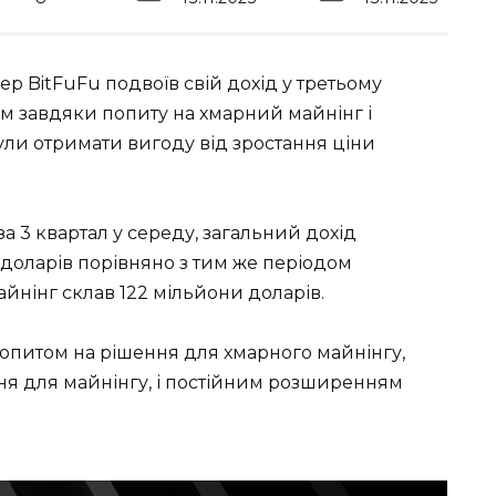
р BitFuFu подвоїв свій дохід у третьому
ом завдяки попиту на хмарний майнінг і
ли отримати вигоду від зростання ціни
за 3 квартал у середу, загальний дохід
 доларів порівняно з тим же періодом
йнінг склав 122 мільйони доларів.
опитом на рішення для хмарного майнінгу,
ня для майнінгу, і постійним розширенням