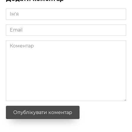
Ім'я
*
Email
*
Коментар