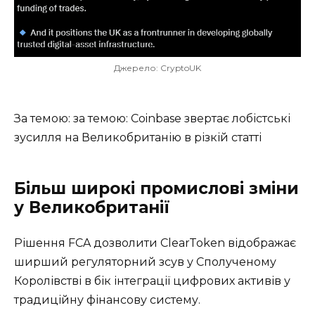
Джерело: CryptoUK
За темою: за темою: Coinbase звертає лобістські
зусилля на Великобританію в різкій статті
Більш широкі промислові зміни
у Великобританії
Рішення FCA дозволити ClearToken відображає
ширший регуляторний зсув у Сполученому
Королівстві в бік інтеграції цифрових активів у
традиційну фінансову систему.