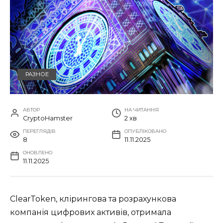
РАЗНОЕ
АВТОР
НА ЧИТАННЯ
CryptoHamster
2 хв
ПЕРЕГЛЯДІВ
ОПУБЛІКОВАНО
8
11.11.2025
ОНОВЛЕНО
11.11.2025
ClearToken, клірингова та розрахункова
компанія цифрових активів, отримала