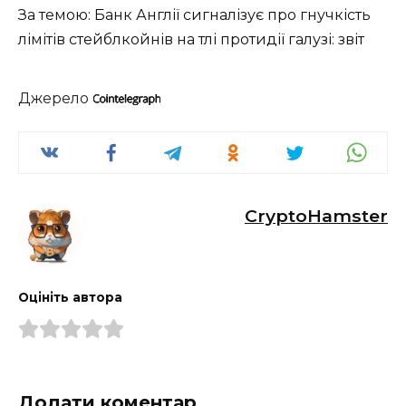
За темою: Банк Англії сигналізує про гнучкість
лімітів стейблкойнів на тлі протидії галузі: звіт
Джерело
CryptoHamster
Оцініть автора
Додати коментар