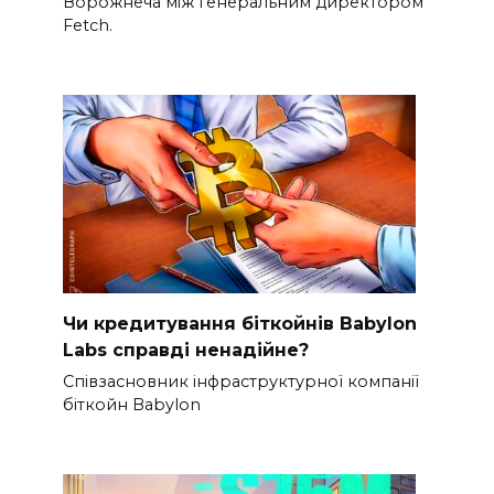
Ворожнеча між генеральним директором
Fetch.
Чи кредитування біткойнів Babylon
Labs справді ненадійне?
Співзасновник інфраструктурної компанії
біткойн Babylon