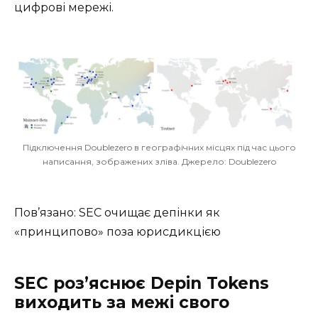
цифрові мережі.
Підключення Doublezero в географічних місцях під час цього
написання, зображених зліва. Джерело: Doublezero
Пов’язано: SEC очищає депінки як
«принципово» поза юрисдикцією
SEC роз’яснює Depin Tokens
виходить за межі свого