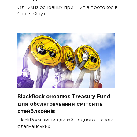
Одним із основних принципів протоколів
блокчейну є
BlackRock оновлює Treasury Fund
для обслуговування емітентів
стейблкойнів
BlackRock змінив дизайн одного зі своїх
флагманських