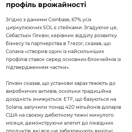
профіль врожайності
Згідно з даними Coinbase, 67% усіх
циркулюючих SOL є стейками. Згадуючи це,
Себастьєн Гілквін, керівник відділу розвитку
бізнесу та партнерства в Trezor, сказав, що
Солана «створив один із найсильніших
профілів ставок серед основних блокчейнів із
підтвердженням частки».
Гілквін сказав, що установи зараз тяжіють до
виробничих активів, оскільки традиційна
дохідність знижується. ETF, що базуються на
Solana, залучили понад 420 мільйонів доларів
США на своєму дебютному тижні минулого
місяця, демонструючи апетит до ліквідних
продуктів, які все ще забезпечують вихідні