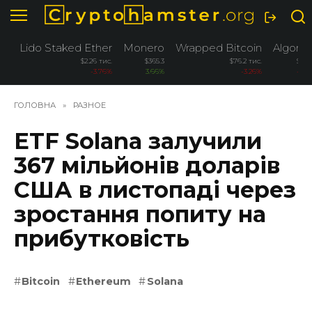
Перейти
до
вмісту
Lido Staked Ether
Monero
Wrapped Bitcoin
Algora
$2.26 тис.
$365.3
$76.2 тис.
$0.0
-3.76%
3.66%
-3.26%
-2.7
ГОЛОВНА
»
РАЗНОЕ
ETF Solana залучили
367 мільйонів доларів
США в листопаді через
зростання попиту на
прибутковість
Bitcoin
Ethereum
Solana