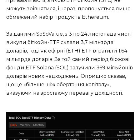
привабливість, з якою ETF біткойн (BTC) не
можуть зрівнятися, і наразі пропонується лише
обмежений набір продуктів Ethereum.
За даними SoSoValue, з 3 по 24 листопада чисті
викупи біткойн-ETF склали 3,7 мільярда
доларів, тоді як ефірні (ETH) ETF втратили 1,64
мільярда доларів. За той самий період біржові
фонди ETF Solana (SOL) залучили 369 мільйонів
доларів нових надходжень. Опришко сказав,
що це «більше, ніж обертання капіталу»,
вказуючи на зростаючу перевагу дохідності.