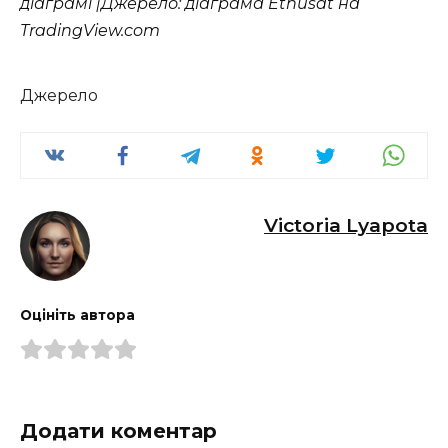
діаграмі |Джерело: діаграма Ethusdt на
TradingView.com
Джерело
Victoria Lyapota
Оцініть автора
Додати коментар