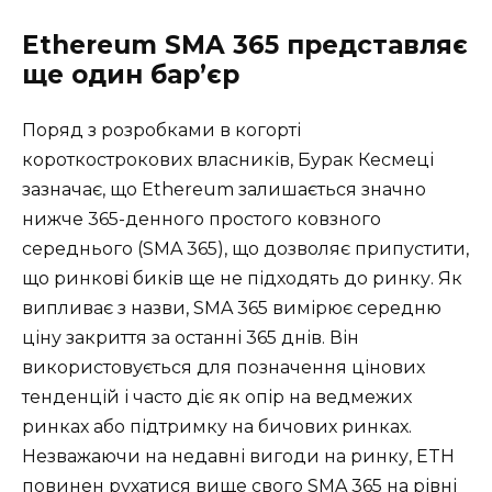
Ethereum SMA 365 представляє
ще один бар’єр
Поряд з розробками в когорті
короткострокових власників, Бурак Кесмеці
зазначає, що Ethereum залишається значно
нижче 365-денного простого ковзного
середнього (SMA 365), що дозволяє припустити,
що ринкові биків ще не підходять до ринку. Як
випливає з назви, SMA 365 вимірює середню
ціну закриття за останні 365 днів. Він
використовується для позначення цінових
тенденцій і часто діє як опір на ведмежих
ринках або підтримку на бичових ринках.
Незважаючи на недавні вигоди на ринку, ETH
повинен рухатися вище свого SMA 365 на рівні