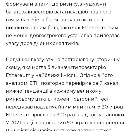
формувати апетит до ризику, змушуючи
багатьох інвесторів вагатися, щоб повністю
взяти на себе зобов’язання до активів з
високим рівнем бета, таких як Ethereum. Тим
не менш, довгострокова установка привертає
увагу досвідчених аналітиків.
Подушки вказують на повторювану історичну
схему, яка могла б визначити траєкторію
Ethereum у найближчі місяці. Згідно з його
аналізом, ETH повторно перевірив свій канал
нижчої тенденції в кожному великому
ринковому циклі, і кожен повторний тест
передував надзвичайним мітингам. У 2017 році
Ethereum зросла на 300 разів від цієї установки.
У 2021 році він доставив 50 -кратну повернення.
Якщо історія навіть частково повторюється,