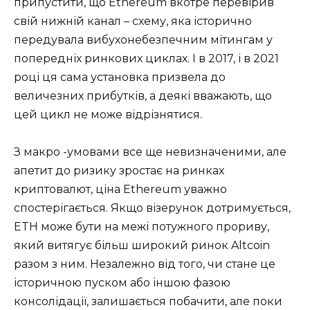
припустити, що Ethereum вкотре перевірив
свій нижній канал – схему, яка історично
передувала вибухонебезпечним мітингам у
попередніх ринкових циклах. І в 2017, і в 2021
році ця сама установка призвела до
величезних прибутків, а деякі вважають, що
цей цикл не може відрізнятися.
З макро -умовами все ще невизначеними, але
апетит до ризику зростає на ринках
криптовалют, ціна Ethereum уважно
спостерігається. Якщо візерунок дотримується,
ETH може бути на межі потужного прориву,
який витягує більш широкий ринок Altcoin
разом з ним. Незалежно від того, чи стане це
історичною пуском або іншою фазою
консолідації, залишається побачити, але поки