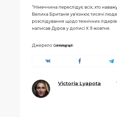
“Німеччина переслідує всіх, хто наваж
Велика Британія ув’язнює тисячі людей
розслідування щодо технічних лідерів,
написав Дуров у дописі X 9 жовтня.
Джерело
Victoria Lyapota