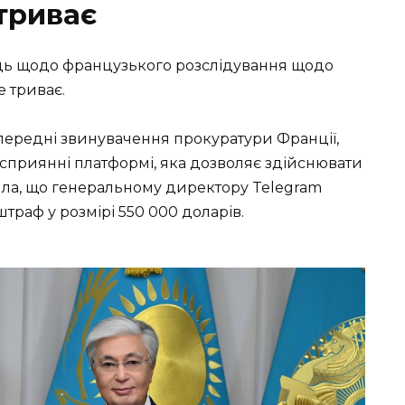
триває
иць щодо французького розслідування щодо
е триває.
опередні звинувачення прокуратури Франції,
сприянні платформі, яка дозволяє здійснювати
вила, що генеральному директору Telegram
 штраф у розмірі 550 000 доларів.