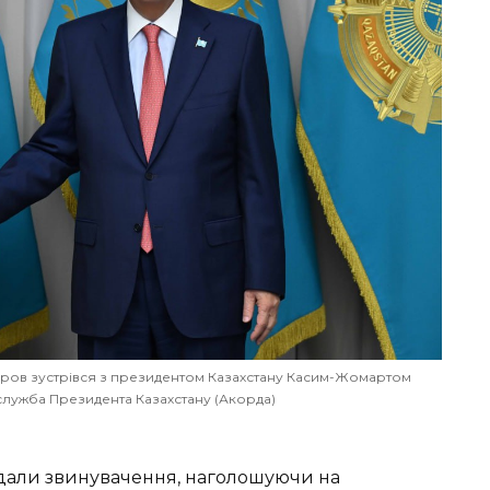
 Дуров зустрівся з президентом Казахстану Касим-Жомартом
служба Президента Казахстану (Акорда)
идали звинувачення, наголошуючи на