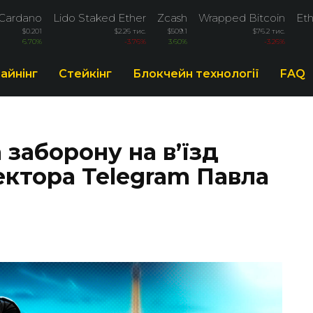
Cardano
Lido Staked Ether
Zcash
Wrapped Bitcoin
Eth
$0.201
$2.26 тис.
$509.1
$76.2 тис.
6.70%
-3.76%
3.60%
-3.26%
айнінг
Стейкінг
Блокчейн технології
FAQ
 заборону на в’їзд
ектора Telegram Павла