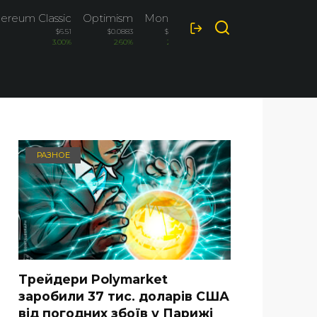
ereum Classic
Optimism
Monero
Algorand
$6.51
$0.0883
$370.9
$0.089
3.00%
2.60%
2.60%
2.50%
РАЗНОЕ
Трейдери Polymarket
заробили 37 тис. доларів США
від погодних збоїв у Парижі