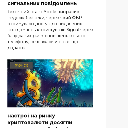
сигнальних повідомлень
Технічний гігант Apple виправив
недолік безпеки, через який ФБР
отримувало доступ до видалених
повідомлень користувачів Signal через
базу даних push-сповіщень їхнього
телефону, незважаючи на те, що
додаток
РАЗНОЕ
настрої на ринку
криптовалюти досягли