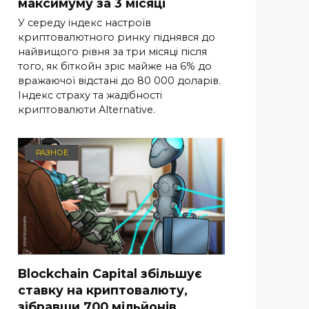
максимуму за 3 місяці
У середу індекс настроїв
криптовалютного ринку піднявся до
найвищого рівня за три місяці після
того, як біткойн зріс майже на 6% до
вражаючої відстані до 80 000 доларів.
Індекс страху та жадібності
криптовалюти Alternative.
РАЗНОЕ
Blockchain Capital збільшує
ставку на криптовалюту,
зібравши 700 мільйонів