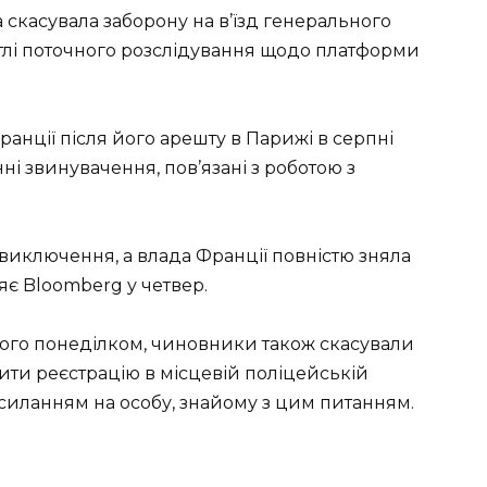
скасувала заборону на в’їзд генерального
тлі поточного розслідування щодо платформи
анції після його арешту в Парижі в серпні
і звинувачення, пов’язані з роботою з
виключення, а влада Франції повністю зняла
яє Bloomberg у четвер.
ного понеділком, чиновники також скасували
ти реєстрацію в місцевій поліцейській
осиланням на особу, знайому з цим питанням.