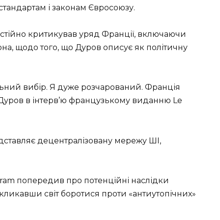
стандартам і законам Євросоюзу.
стійно критикував уряд Франції, включаючи
а, щодо того, що Дуров описує як політичну
ний вибір. Я дуже розчарований. Франція
в Дуров в інтерв’ю французькому виданню Le
едставляє децентралізовану мережу ШІ,
ram попередив про потенційні наслідки
акликавши світ боротися проти «антиутопічних»