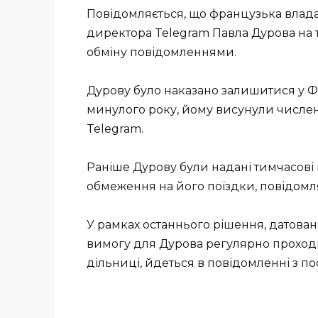
Повідомляється, що французька влада 
директора Telegram Павла Дурова на 
обміну повідомленнями.
Дурову було наказано залишитися у Фр
минулого року, йому висунули численн
Telegram.
Раніше Дурову були надані тимчасові 
обмеження на його поїздки, повідомл
У рамках останнього рішення, датова
вимогу для Дурова регулярно проходи
дільниці, йдеться в повідомленні з п