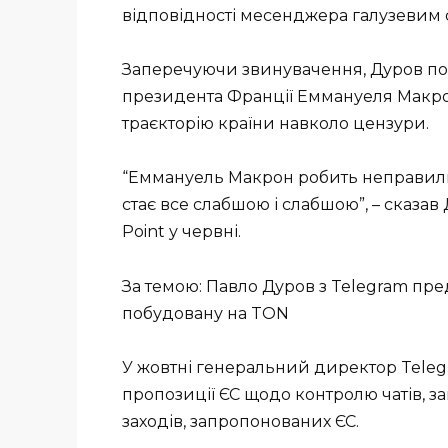
відповідності месенджера галузевим 
Заперечуючи звинувачення, Дуров по
президента Франції Еммануеля Макрон
траєкторію країни навколо цензури.
“Еммануель Макрон робить неправиль
стає все слабшою і слабшою”, – сказа
Point у червні.
За темою: Павло Дуров з Telegram пр
побудовану на TON
У жовтні генеральний директор Teleg
пропозиції ЄС щодо контролю чатів, з
заходів, запропонованих ЄС.