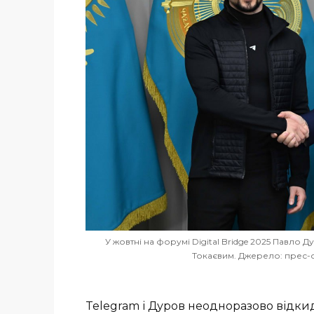
У жовтні на форумі Digital Bridge 2025 Павло
Токаєвим. Джерело: прес-
Telegram і Дуров неодноразово відк