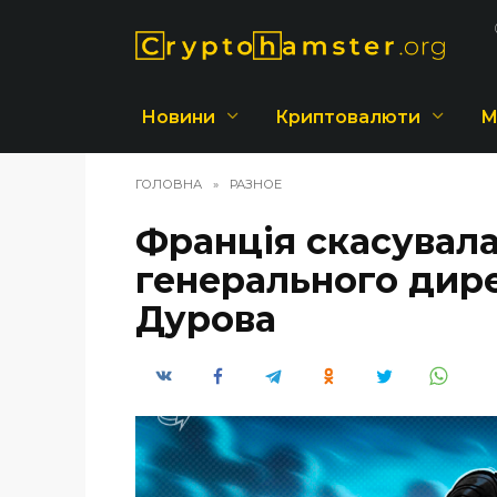
Перейти
до
вмісту
Новини
Криптовалюти
М
ГОЛОВНА
»
РАЗНОЕ
Франція скасувала
генерального дир
Дурова