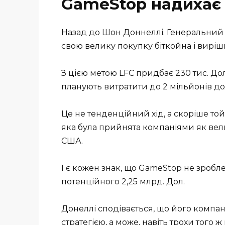
GameStop надихає 
Назад до Шон Доннеллі. Генеральний 
свою велику покупку біткойна і виріш
З цією метою LFC придбає 230 тис. До
планують витратити до 2 мільйонів до
Це не тенденційний хід, а скоріше той,
яка була прийнята компаніями як вели
США.
І є кожен знак, що GameStop не зробл
потенційного 2,25 млрд. Дол.
Донеллі сподівається, що його компа
стратегією, а може, навіть трохи того 