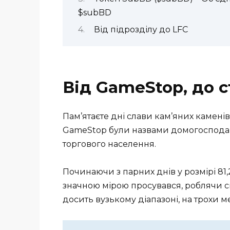
$subBD
Від підрозділу до LFC
Від GameStop, до с
Пам’ятаєте дні слави кам’яних камені
GameStop були назвами домогосподар
торгового населення.
Починаючи з парних днів у розмірі 81
значною мірою просувався, роблячи сво
досить вузькому діапазоні, на трохи 