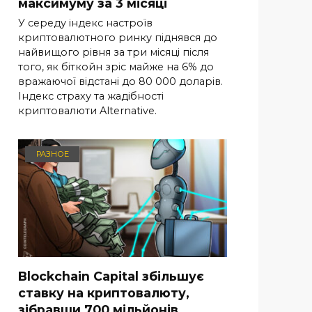
максимуму за 3 місяці
У середу індекс настроїв
криптовалютного ринку піднявся до
найвищого рівня за три місяці після
того, як біткойн зріс майже на 6% до
вражаючої відстані до 80 000 доларів.
Індекс страху та жадібності
криптовалюти Alternative.
РАЗНОЕ
Blockchain Capital збільшує
ставку на криптовалюту,
зібравши 700 мільйонів