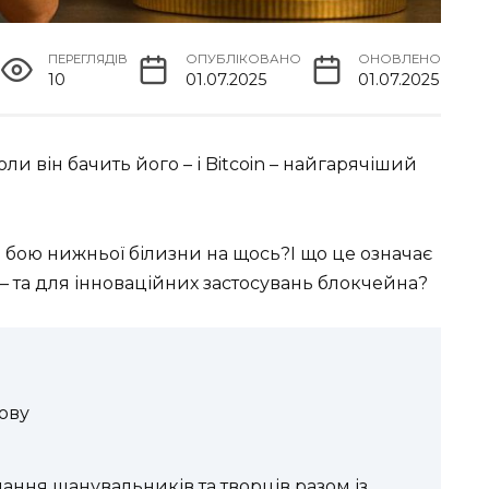
ПЕРЕГЛЯДІВ
ОПУБЛІКОВАНО
ОНОВЛЕНО
10
01.07.2025
01.07.2025
и він бачить його – і Bitcoin – найгарячіший
з бою нижньої білизни на щось?І що це означає
 – та для інноваційних застосувань блокчейна?
нову
ання шанувальників та творців разом із