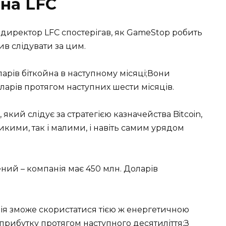
на LFC
директор LFC спостерігав, як GameStop робить
ив слідувати за цим.
ларів біткойна в наступному місяці;Вони
ларів протягом наступних шести місяців.
 який слідує за стратегією казначейства Bitcoin,
кими, так і малими, і навіть самим урядом
ений – компанія має 450 млн. Доларів
нія зможе скористатися тією ж енергетичною
ж прибутку протягом наступного десятиліття;З