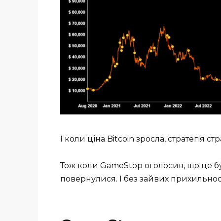
І коли ціна Bitcoin зросла, стратегія ст
Тож коли GameStop оголосив, що це бу
повернулися. І без зайвих прихильно