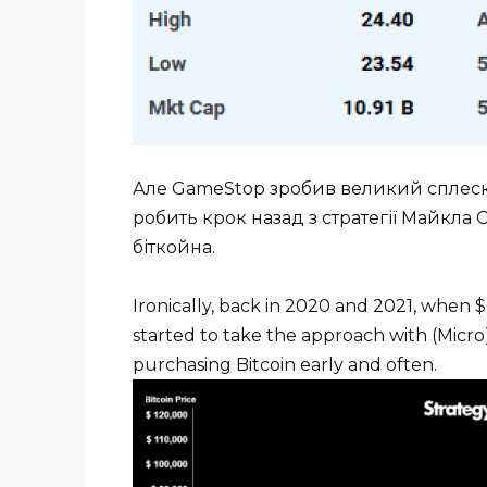
Але GameStop зробив великий сплеск к
робить крок назад з стратегії Майкла
біткойна.
Ironically, back in 2020 and 2021, when 
started to take the approach with (Micr
purchasing Bitcoin early and often.