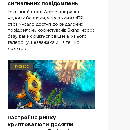
сигнальних повідомлень
Технічний гігант Apple виправив
недолік безпеки, через який ФБР
отримувало доступ до видалених
повідомлень користувачів Signal через
базу даних push-сповіщень їхнього
телефону, незважаючи на те, що
додаток
РАЗНОЕ
настрої на ринку
криптовалюти досягли