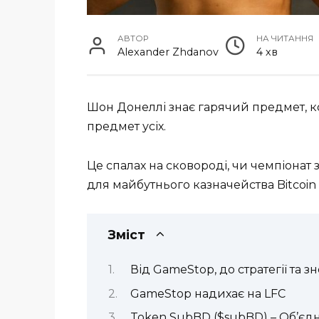
АВТОР
НА ЧИТАННЯ
Alexander Zhdanov
4 хв
Шон Донеллі знає гарячий предмет, кол
предмет усіх.
Це спалах на сковороді, чи чемпіонат 
для майбутнього казначейства Bitcoin
Зміст
Від GameStop, до стратегії та з
GameStop надихає на LFC
Token SubBD ($subBD) – Об’єдн