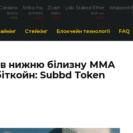
Cardano
Shiba Inu
Zcash
Lido Staked Ether
Wrapped B
$0.2004
$0.000005
$494.5
$2.26 тис.
5.60%
-4.50%
-4.20%
-3.76%
айнінг
Стейкінг
Блокчейн технології
FAQ
ув нижню білизну MMA
іткойн: Subbd Token