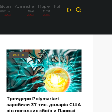
itcoin
Avalanche
Ripple
Polkadot
$76.2 тис.
$6.42
$1.033
$0.82
-3.26%
-2.90%
-2.50%
-2.10%
РАЗНОЕ
Трейдери Polymarket
заробили 37 тис. доларів США
від погодних збоїв у Парижі