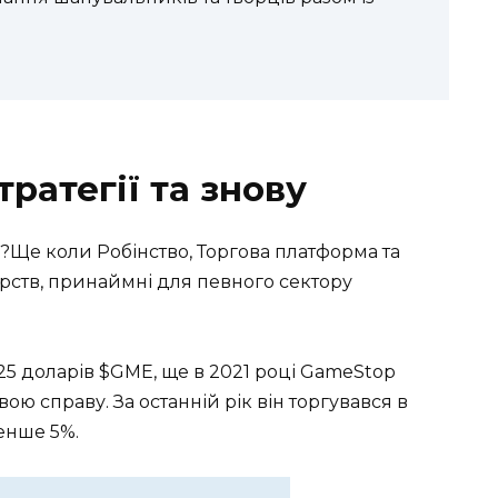
тратегії та знову
в?Ще коли Робінство, Торгова платформа та
ств, принаймні для певного сектору
,25 доларів $GME, ще в 2021 році GameStop
ю справу. За останній рік він торгувався в
менше 5%.