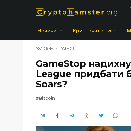
Перейти
до
вмісту
Новини
Криптовалюти
М
ГОЛОВНА
»
РАЗНОЕ
GameStop надихн
League придбати б
Soars?
Bitcoin