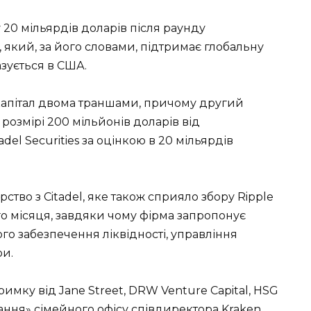
 20 мільярдів доларів після раунду
, який, за його словами, підтримає глобальну
азується в США.
 капітал двома траншами, причому другий
 розмірі 200 мільйонів доларів від
del Securities за оцінкою в 20 мільярдів
ство з Citadel, яке також сприяло збору Ripple
го місяця, завдяки чому фірма запропонує
о забезпечення ліквідності, управління
ри.
мку від Jane Street, DRW Venture Capital, HSG
’язання» сімейного офісу співдиректора Kraken