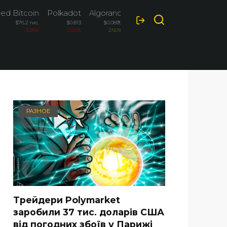
ed Bitcoin
Polkadot
Algorand
Terra Luna Classic
$76.2 тис.
$0.813
$0.0893
$0.000049
-3.26%
-2.60%
2.60%
-2.10%
РАЗНОЕ
Трейдери Polymarket
заробили 37 тис. доларів США
від погодних збоїв у Парижі