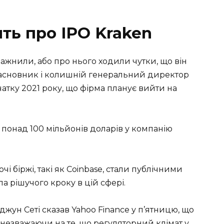
ть про IPO Kraken
ражнили, або про нього ходили чутки, що він
івзасновник і колишній генеральний директор
чатку 2021 року, що фірма планує вийти на
а понад 100 мільйонів доларів у компанію
і біржі, такі як Coinbase, стали публічними
а рішучого кроку в цій сфері.
ун Сеті сказав Yahoo Finance у п’ятницю, що
 незважаючи на те, що регуляторний клімат у