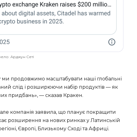
ело: Арджун Сеті
у ми продовжимо масштабувати наші глобальні
ний слід і розширюючи набір продуктів — як
них придбань», — сказав Кракен.
, але компанія заявила, що планує покращити
шукає розширення на нових ринках у Латинській
гіоні, Європі, Близькому Сході та Африці.