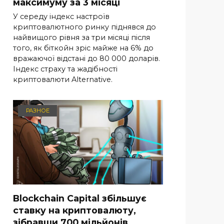
максимуму за 3 місяці
У середу індекс настроїв
криптовалютного ринку піднявся до
найвищого рівня за три місяці після
того, як біткойн зріс майже на 6% до
вражаючої відстані до 80 000 доларів.
Індекс страху та жадібності
криптовалюти Alternative.
РАЗНОЕ
Blockchain Capital збільшує
ставку на криптовалюту,
зібравши 700 мільйонів