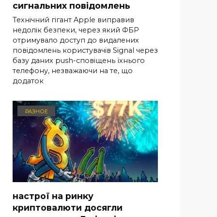
сигнальних повідомлень
Технічний гігант Apple виправив
недолік безпеки, через який ФБР
отримувало доступ до видалених
повідомлень користувачів Signal через
базу даних push-сповіщень їхнього
телефону, незважаючи на те, що
додаток
РАЗНОЕ
настрої на ринку
криптовалюти досягли