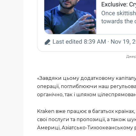
Джер
«Завдяки цьому додатковому капітал
операції, поглиблюючи наш регульова
органічно, так і шляхом цілеспрямова
Kraken вже працює в багатьох країнах
свої послуги та пропозиції, а також 
Америці, Азіатсько-Тихоокеанському ре