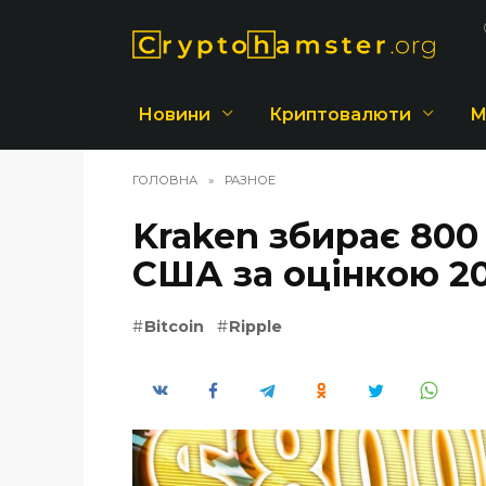
Перейти
до
вмісту
Новини
Криптовалюти
М
ГОЛОВНА
»
РАЗНОЕ
Kraken збирає 800
США за оцінкою 20
Bitcoin
Ripple