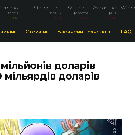
Cardano
Lido Staked Ether
Shiba Inu
Avalanche
Wrapp
$0.2015
$2.26 тис.
$0.000005
$6.45
6.40%
-3.76%
-3.70%
-3.40%
айнінг
Стейкінг
Блокчейн технології
FAQ
 мільйонів доларів
 мільярдів доларів