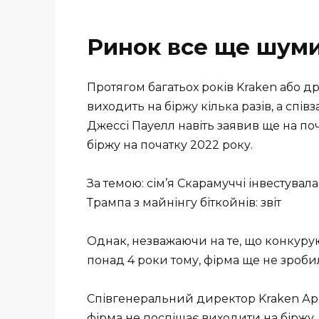
Ринок все ще шуми
Протягом багатьох років Kraken або д
виходить на біржу кілька разів, а сп
Джессі Пауелл навіть заявив ще на по
біржу на початку 2022 року.
За темою: сім’я Скарамуччі інвестувал
Трампа з майнінгу біткойнів: звіт
Однак, незважаючи на те, що конкуруюч
понад 4 роки тому, фірма ще не зробил
Співгенеральний директор Kraken Ардж
фірма не поспішає виходити на біржу,