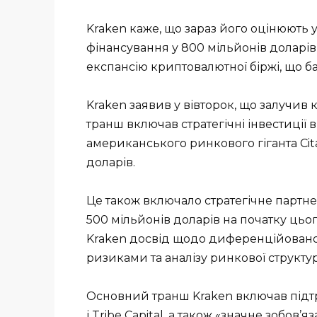
Kraken каже, що зараз його оцінюють у
фінансування у 800 мільйонів доларів
експансію криптовалютної біржі, що б
Kraken заявив у вівторок, що залучив
транш включав стратегічні інвестиції в
американського ринкового гіганта Cita
доларів.
Це також включало стратегічне партнер
500 мільйонів доларів на початку цьо
Kraken досвід щодо диференційованог
ризиками та аналізу ринкової структу
Основний транш Kraken включав підтри
і Tribe Capital, а також «значне зобов