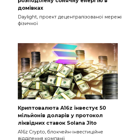
розподілену сонячну енергію в
домівках
Daylight, проект децентралізованої мережі
фізичної
Криптовалюта A16z інвестує 50
мільйонів доларів у протокол
ліквідних ставок Solana Jito
A16z Crypto, блокчейн-інвестиційне
відділення компанії