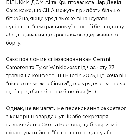
БІЛЬКИЙ ДОМ АІ та Криптовалюта Цар Девід
Сакс каже, що США можуть придбати більше
біткойна, якщо уряд зможе фінансувати
купівлю в “нейтральному” способі без податку
або додавання до зростаючого державного
боргу.
Сакс повідомив співзасновникам Gemini
Cameron та Tyler Winklevoss під час чату 27
травня на конференції Bitcoin 2025, що, хоча він
“нічого не може обіцяти”, для уряду існує шлях,
щоб придбати більше біткойна (BTC).
Однак, це вимагатиме переконання секретаря
з комерції Говарда Лутнік або секретаря
казначейства Скотта Бессона, щоб закрити і
фінансувати його “без нового податку або