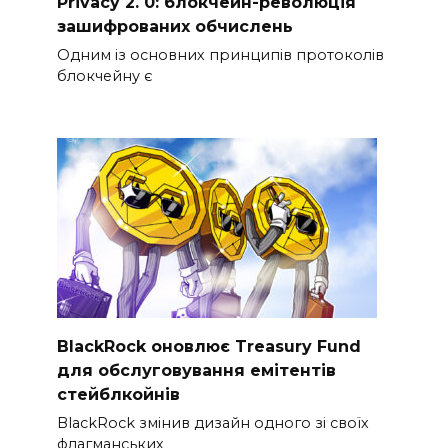
Privacy 2. 0: блокчейн-революція
зашифрованих обчислень
Одним із основних принципів протоколів
блокчейну є
BlackRock оновлює Treasury Fund
для обслуговування емітентів
стейблкойнів
BlackRock змінив дизайн одного зі своїх
флагманських