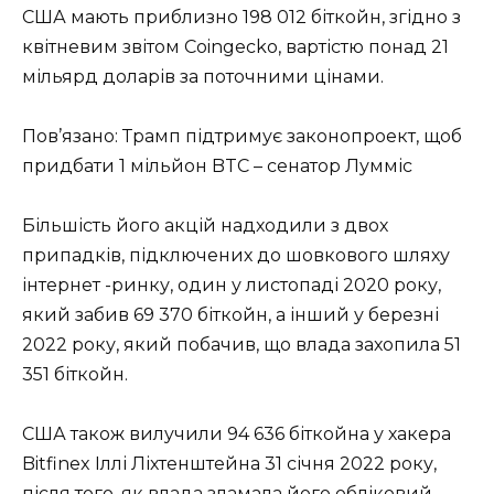
США мають приблизно 198 012 біткойн, згідно з
квітневим звітом Coingecko, вартістю понад 21
мільярд доларів за поточними цінами.
Пов’язано: Трамп підтримує законопроект, щоб
придбати 1 мільйон BTC – сенатор Лумміс
Більшість його акцій надходили з двох
припадків, підключених до шовкового шляху
інтернет -ринку, один у листопаді 2020 року,
який забив 69 370 біткойн, а інший у березні
2022 року, який побачив, що влада захопила 51
351 біткойн.
США також вилучили 94 636 біткойна у хакера
Bitfinex Іллі Ліхтенштейна 31 січня 2022 року,
після того, як влада зламала його обліковий