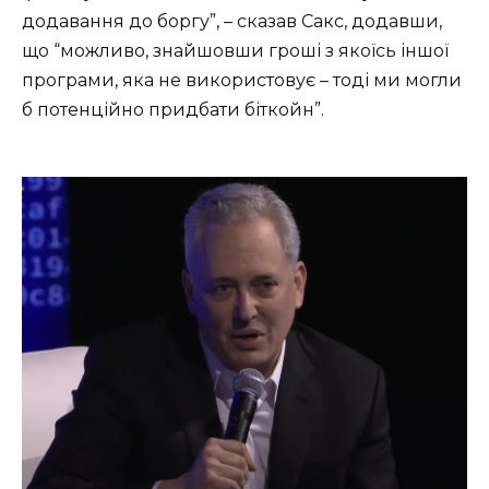
додавання до боргу”, – сказав Сакс, додавши,
що “можливо, знайшовши гроші з якоїсь іншої
програми, яка не використовує – тоді ми могли
б потенційно придбати біткойн”.