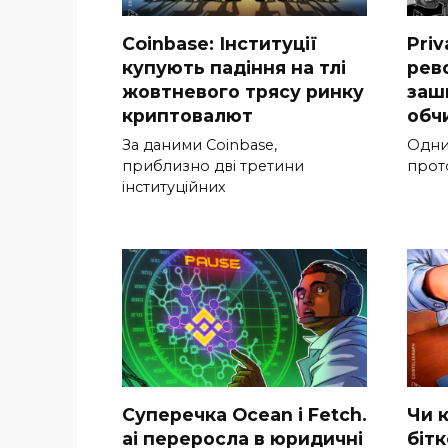
Coinbase: Інституції
Priv
купують падіння на тлі
рев
жовтневого трясу ринку
заш
криптовалют
обч
За даними Coinbase,
Одни
приблизно дві третини
прот
інституційних
Суперечка Ocean і Fetch.
Чи 
ai переросла в юридичні
бітк