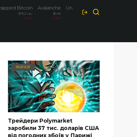
apped Bitcoin
Avalanche
Uniswap
$76.2 тис.
$6.46
$4.02
-3.26%
-3.10%
-2.80%
РАЗНОЕ
Трейдери Polymarket
заробили 37 тис. доларів США
від погодних збоїв у Парижі