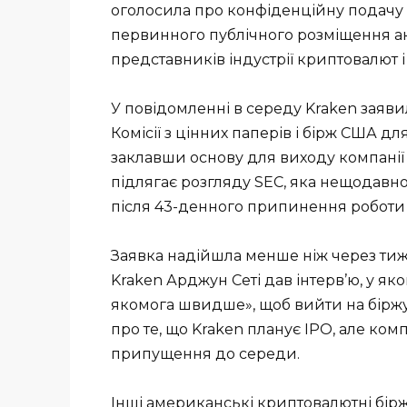
оголосила про конфіденційну подачу
первинного публічного розміщення акц
представників індустрії криптовалют і
У повідомленні в середу Kraken заяви
Комісії з цінних паперів і бірж США д
заклавши основу для виходу компанії 
підлягає розгляду SEC, яка нещодавно
після 43-денного припинення роботи
Заявка надійшла менше ніж через тиж
Kraken Арджун Сеті дав інтерв’ю, у як
якомога швидше», щоб вийти на бірж
про те, що Kraken планує IPO, але ком
припущення до середи.
Інші американські криптовалютні біржі