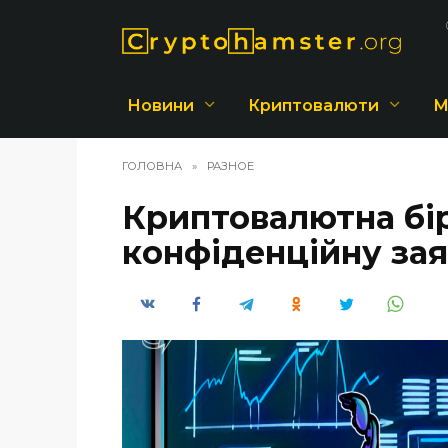
Перейти
до
вмісту
Новини
Криптовалюти
М
ГОЛОВНА
»
РАЗНОЕ
Криптовалютна бі
конфіденційну зая