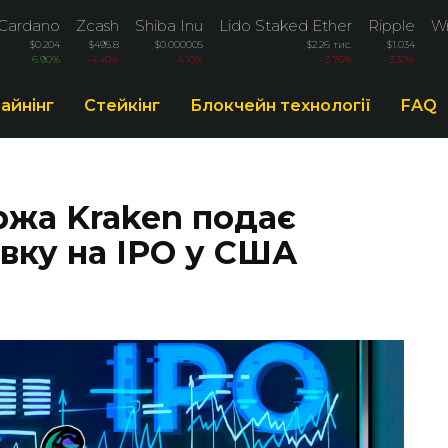
Cardano
Zcash
Shiba Inu
Lido Staked Ether
Ripple
Wr
$0.204
$495.8
$0.000005
$2.26 тис.
$1.034
6.90%
-4.40%
-4.10%
-3.76%
-3.30%
айнінг
Стейкінг
Блокчейн технології
FAQ
ржа Kraken подає
вку на IPO у США