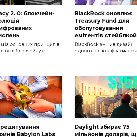
acy 2. 0: блокчейн-
BlackRock оновлює
олюція
Treasury Fund для
ифрованих
обслуговування
ислень
емітентів стейблкой
м із основних принципів
BlackRock змінив дизайн
околів блокчейну є
одного зі своїх флагмансь
кредитування
Daylight збирає 75
ойнів Babylon Labs
мільйонів доларів, 