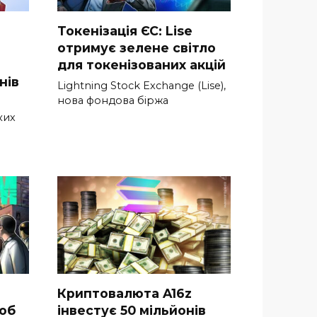
Токенізація ЄС: Lise
отримує зелене світло
для токенізованих акцій
нів
Lightning Stock Exchange (Lise),
нова фондова біржа
ких
Криптовалюта A16z
щоб
інвестує 50 мільйонів