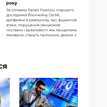
року
За словами Наталі Ньюсон, старшого
дослідника блокчейну CertiK,
дипфейки в реальному часі, фішингові
атаки, порушення ланцюжків
поставок і вразливості між ланцюгами,
ймовірно, стануть причиною деяких з
ся