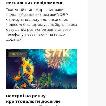
сигнальних повідомлень
Технічний гігант Apple виправив
недолік безпеки, через який ФБР
отримувало доступ до видалених
повідомлень користувачів Signal через
базу даних push-сповіщень їхнього
телефону, незважаючи на те, що
додаток
РАЗНОЕ
настрої на ринку
криптовалюти досягли