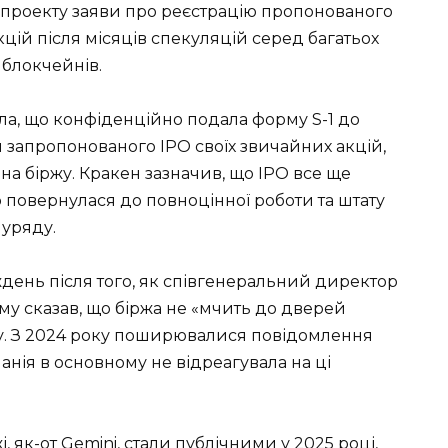
 проекту заяви про реєстрацію пропонованого
ій після місяців спекуляцій серед багатьох
 блокчейнів.
ла, що конфіденційно подала форму S-1 до
ля запропонованого IPO своїх звичайних акцій,
на біржу. Кракен зазначив, що IPO все ще
 повернулася до повноцінної роботи та штату
 уряду.
день після того, як співгенеральний директор
ому сказав, що біржа не «мчить до дверей
у. З 2024 року поширювалися повідомлення
панія в основному не відреагувала на ці
, як-от Gemini, стали публічними у 2025 році,