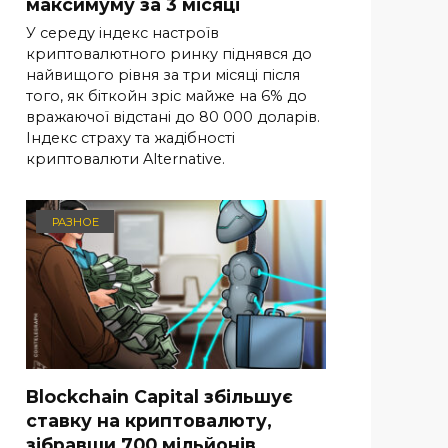
максимуму за 3 місяці
У середу індекс настроїв
криптовалютного ринку піднявся до
найвищого рівня за три місяці після
того, як біткойн зріс майже на 6% до
вражаючої відстані до 80 000 доларів.
Індекс страху та жадібності
криптовалюти Alternative.
РАЗНОЕ
Blockchain Capital збільшує
ставку на криптовалюту,
зібравши 700 мільйонів