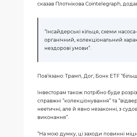
сказав Плотнікова Cointelegraph, дод
“Інсайдерські кільця, схеми насос
органічний, колекціональний хара
нездорові умови”.
Пов’язано: Трамп, Дог, Бонк ETF “біль
Інвесторам також потрібно буде розрі
справжні “колекціонування” та “відвер
неетичні, але й явно незаконні, з с
виконання”.
“На мою думку, ці заходи повинні мі