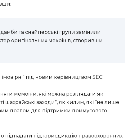
авши:
а-дамби та снайперські групи замінили
ктер оригінальних мекоінів, створивши
ш імовірні” під новим керівництвом SEC
зняти мемоїни, які можна розглядати як
ті шахрайські заходи”, як килим, які “не лише
удовим правом для підтримки примусового
цно підпадати під юрисдикцію правоохоронних