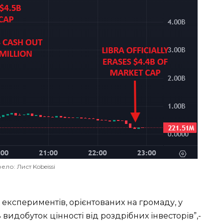
ло: Лист Kobeissi
експериментів, орієнтованих на громаду, у
идобуток цінності від роздрібних інвесторів”,-