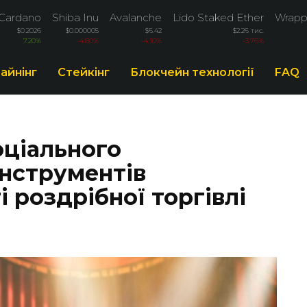
Cardano
Shiba Inu
Avalanche
Lido Staked Ether
Wrapp
$0.2026
$0.000005
$6.42
$2.26 тис.
7.20%
-4.80%
-4.10%
-3.76%
айнінг
Стейкінг
Блокчейн технології
FAQ
ціального
інструментів
 роздрібної торгівлі