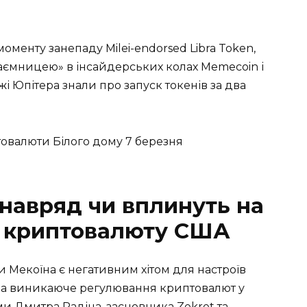
оменту занепаду Milei-endorsed Libra Token,
таємницею» в інсайдерських колах Memecoin і
і Юпітера знали про запуск токенів за два
товалюти Білого дому 7 березня
навряд чи вплинуть на
о криптовалюту США
 Мекоїна є негативним хітом для настроїв
 на виникаюче регулювання криптовалют у
ми Дмитра Радіна, засновника Zekret та