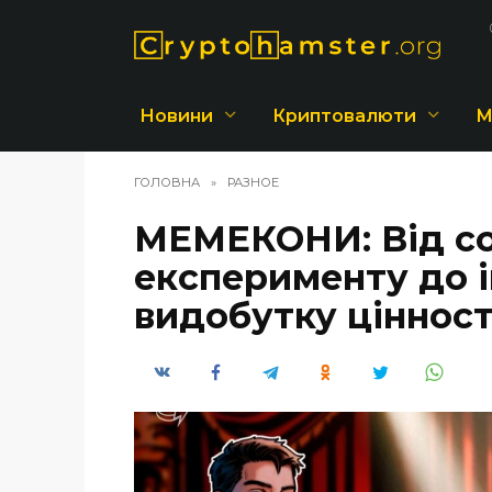
Перейти
до
вмісту
Новини
Криптовалюти
М
ГОЛОВНА
»
РАЗНОЕ
МЕМЕКОНИ: Від со
експерименту до 
видобутку цінності