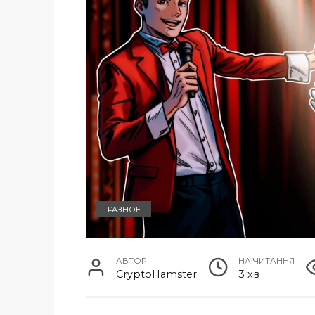
РАЗНОЕ
АВТОР
НА ЧИТАННЯ
CryptoHamster
3 хв