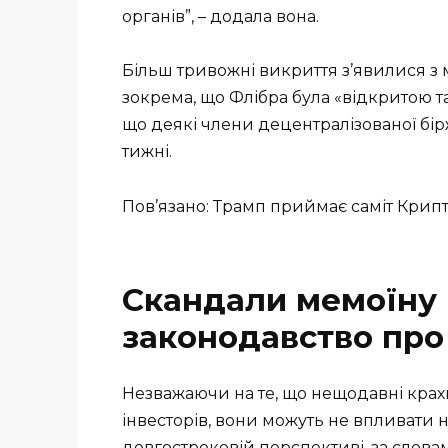
органів”, – додала вона.
Більш тривожні викриття з’явилися з м
зокрема, що Флібра була «відкритою 
що деякі члени децентралізованої бірж
тижні.
Пов’язано: Трамп приймає саміт Крип
Скандали мемоїну 
законодавство пр
Незважаючи на те, що нещодавні крахи
інвесторів, вони можуть не впливати
довгостроковій перспективі, за слова