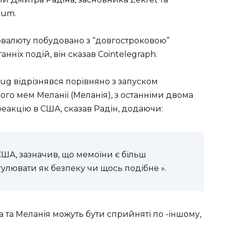
eum.
овалюту побудовано з “довгостроковою”
нніх подій, він сказав Cointelegraph.
Rug відрізнявся порівняно з запуском
ого мем Меланії (Меланія), з останніми двома
еакцію в США, сказав Радін, додаючи:
ША, зазначив, що мемоїни є більш
гулювати як безпеку чи щось подібне ».
 та Меланія можуть бути сприйняті по -іншому,