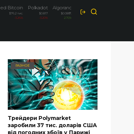
ed Bitcoin
Polkadot
Algorand
Ripple
$76.2 тис.
$0.817
$0.0897
$1.027
-3.26%
-3.20%
2.70%
-2.60%
РАЗНОЕ
Трейдери Polymarket
заробили 37 тис. доларів США
від погодних збоїв у Парижі