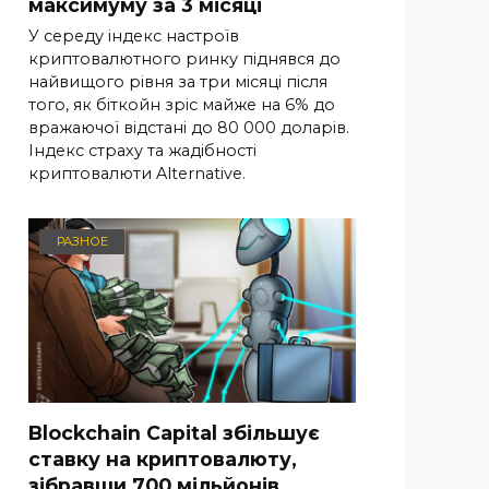
максимуму за 3 місяці
У середу індекс настроїв
криптовалютного ринку піднявся до
найвищого рівня за три місяці після
того, як біткойн зріс майже на 6% до
вражаючої відстані до 80 000 доларів.
Індекс страху та жадібності
криптовалюти Alternative.
РАЗНОЕ
Blockchain Capital збільшує
ставку на криптовалюту,
зібравши 700 мільйонів