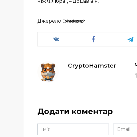
ніж Флібра”, – додав він.
Джерело
CryptoHamster
Додати коментар
Ім'я
Email
*
*