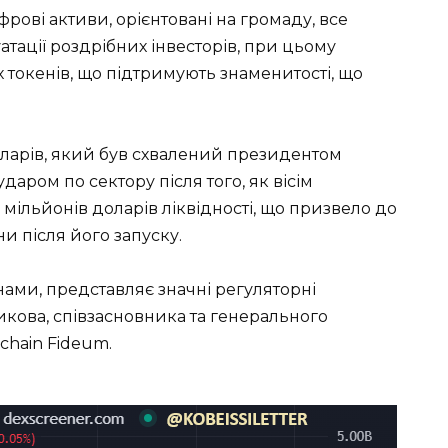
рові активи, орієнтовані на громаду, все
тації роздрібних інвесторів, при цьому
х токенів, що підтримують знаменитості, що
доларів, який був схвалений президентом
даром по сектору після того, як вісім
мільйонів доларів ліквідності, що призвело до
и після його запуску.
ами, представляє значні регуляторні
икова, співзасновника та генерального
chain Fideum.