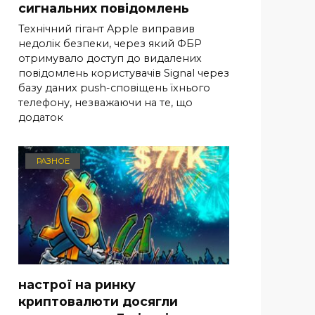
сигнальних повідомлень
Технічний гігант Apple виправив
недолік безпеки, через який ФБР
отримувало доступ до видалених
повідомлень користувачів Signal через
базу даних push-сповіщень їхнього
телефону, незважаючи на те, що
додаток
РАЗНОЕ
настрої на ринку
криптовалюти досягли