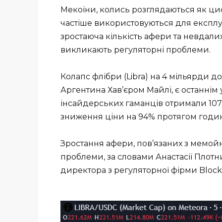
Мекоїни, колись розглядаються як циф
частіше використовуються для експлуа
зростаюча кількість афери та невдали
викликають регуляторні проблеми.
Колапс флібри (Libra) на 4 мільярди 
Аргентина Хав’єром Майлі, є останнім у
інсайдерських гаманців отримали 107 
зниження ціни на 94% протягом годин
Зростання афери, пов’язаних з мемойн
проблеми, за словами Анастасії Плотн
директора з регуляторної фірми Block