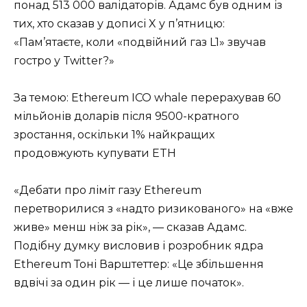
понад 513 000 валідаторів. Адамс був одним із
тих, хто сказав у дописі X у п’ятницю:
«Пам’ятаєте, коли «подвійний газ L1» звучав
гостро у Twitter?»
За темою: Ethereum ICO whale перерахував 60
мільйонів доларів після 9500-кратного
зростання, оскільки 1% найкращих
продовжують купувати ETH
«Дебати про ліміт газу Ethereum
перетворилися з «надто ризикованого» на «вже
живе» менш ніж за рік», — сказав Адамс.
Подібну думку висловив і розробник ядра
Ethereum Тоні Варштеттер: «Це збільшення
вдвічі за один рік — і це лише початок».