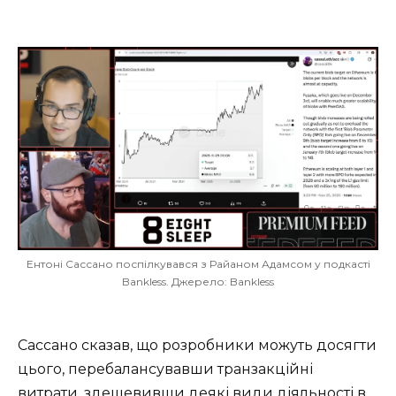
Ентоні Сассано поспілкувався з Райаном Адамсом у подкасті
Bankless. Джерело: Bankless
Сассано сказав, що розробники можуть досягти
цього, перебалансувавши транзакційні
витрати, здешевивши деякі види діяльності в