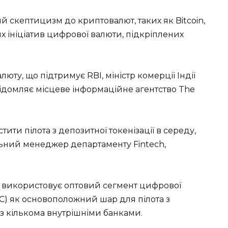
 скептицизм до криптовалют, таких як Bitcoin,
их ініціатив цифрової валюти, підкріплених
юту, що підтримує RBI, міністр комерції Індії
овідомляє місцеве інформаційне агентство The
ити пілота з депозитної токенізації в середу,
ьний менеджер департаменту Fintech,
BI використовує оптовий сегмент цифрової
C) як основоположний шар для пілота з
 з кількома внутрішніми банками.