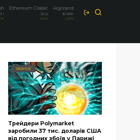
sh
Ethereum Classic
Algorand
Bitcoin Cash
31.1
$6.52
$0.0881
$215.5
70%
2.50%
2.20%
2.10%
РАЗНОЕ
Трейдери Polymarket
заробили 37 тис. доларів США
від погодних збоїв у Парижі