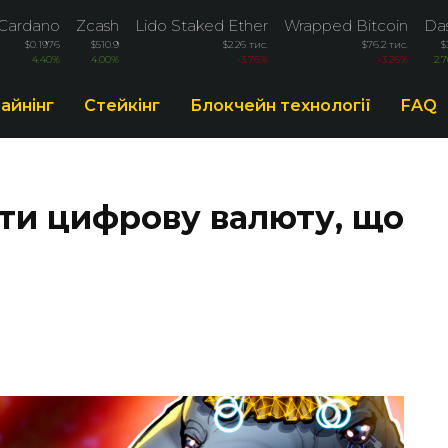
Cardano
Zcash
Lido Staked Ether
Wrapped Bitcoin
Da
$0.1976
$510.9
$2.26 тис.
$76.2 тис.
$
4.40%
4.00%
-3.76%
-3.26%
2.
айнінг
Стейкінг
Блокчейн технології
FAQ
ити цифрову валюту, що
I