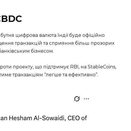
 CBDC
йбутня цифрова валюта Індії буде офіційно
щення транзакцій та сприяння більш прозорих
банківським бізнесом.
роти проекту, що підтримує RBI, на StableCoins,
име транзакціям “легше та ефективно”.