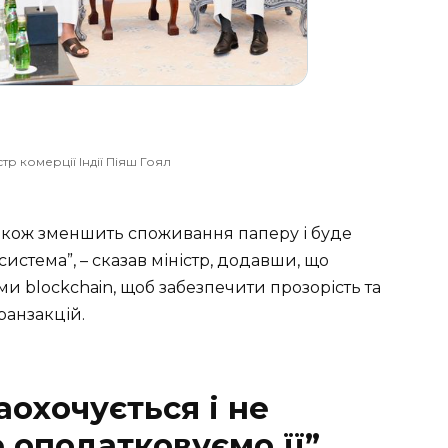
тр комерції Індії Піяш Гоял
акож зменшить споживання паперу і буде
истема”, – сказав міністр, додавши, що
ми blockchain, щоб забезпечити прозорість та
ранзакцій.
охочується і не
 оподатковуємо її”