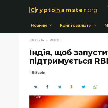
Перейти
до
вмісту
Новини
Криптовалюти
М
ГОЛОВНА
»
РАЗНОЕ
Індія, щоб запуст
підтримується RB
Bitcoin