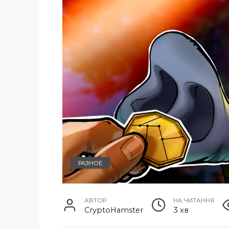
РАЗНОЕ
АВТОР
НА ЧИТАННЯ
CryptoHamster
3 хв