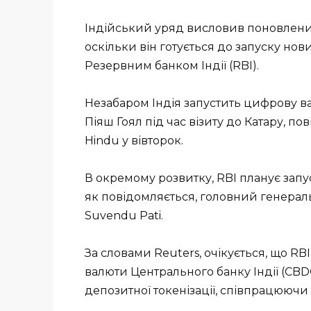
Індійський уряд висловив поновлений
оскільки він готується до запуску нов
Резервним банком Індії (RBI).
Незабаром Індія запустить цифрову вал
Піяш Гоял під час візиту до Катару, п
Hindu у вівторок.
В окремому розвитку, RBI планує запуст
як повідомляється, головний генерал
Suvendu Pati.
За словами Reuters, очікується, що R
валюти Центрального банку Індії (CBD
депозитної токенізації, співпрацюючи