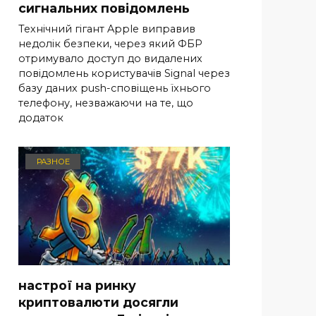
сигнальних повідомлень
Технічний гігант Apple виправив
недолік безпеки, через який ФБР
отримувало доступ до видалених
повідомлень користувачів Signal через
базу даних push-сповіщень їхнього
телефону, незважаючи на те, що
додаток
РАЗНОЕ
настрої на ринку
криптовалюти досягли