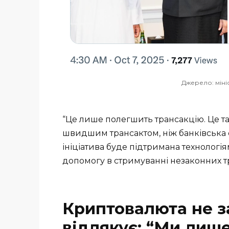
Джерело: мініс
“Це лише полегшить трансакцію. Це т
швидшим трансактом, ніж банківська с
ініціатива буде підтримана технологія
допомогу в стримуванні незаконних т
Криптовалюта не за
відлякує: “Ми лише