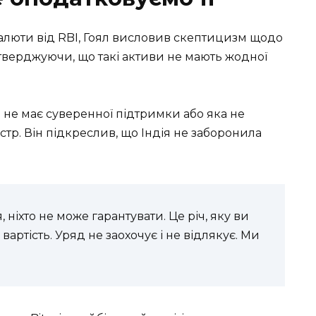
алюти від RBI, Гоял висловив скептицизм щодо
 стверджуючи, що такі активи не мають жодної
 не має суверенної підтримки або яка не
істр. Він підкреслив, що Індія не заборонила
ніхто не може гарантувати. Це річ, яку ви
артість. Уряд не заохочує і не відлякує. Ми