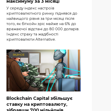
максимуму за 3 місяці
У середу індекс настроїв
криптовалютного ринку піднявся до
найвищого рівня за три місяці після
того, як біткойн зріс майже на 6% до
вражаючої відстані до 80 000 доларів.
Індекс страху та жадібності
криптовалюти Alternative.
РАЗНОЕ
Blockchain Capital збільшує
ставку на криптовалюту,
зібравши 700 мільйонів