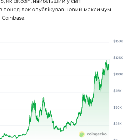
 як Bitcoin, найбільший у світі
 в понеділок опублікував новий максимум
 Coinbase.