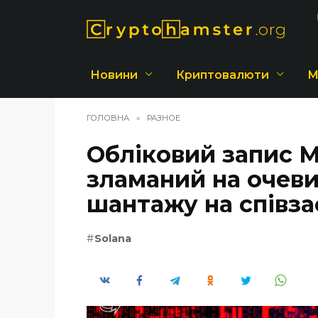
Перейти
до
вмісту
Новини
Криптовалюти
М
ГОЛОВНА
»
РАЗНОЕ
Обліковий запис M
зламаний на очеви
шантажу на співза
Solana