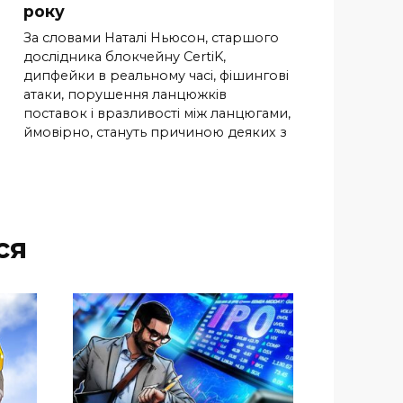
року
За словами Наталі Ньюсон, старшого
дослідника блокчейну CertiK,
дипфейки в реальному часі, фішингові
атаки, порушення ланцюжків
поставок і вразливості між ланцюгами,
ймовірно, стануть причиною деяких з
ся