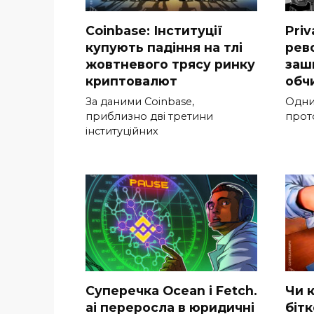
Coinbase: Інституції
Priv
купують падіння на тлі
рев
жовтневого трясу ринку
заш
криптовалют
обч
За даними Coinbase,
Одни
приблизно дві третини
прот
інституційних
Суперечка Ocean і Fetch.
Чи 
ai переросла в юридичні
бітк