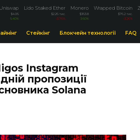
Uniswap
Lido Staked Ether
Monero
Wrapped Bitcoin
$4.06
$2.26 тис.
$363.8
$76.2 тис.
5.40%
-3.76%
3.60%
-3.26%
айнінг
Стейкінг
Блокчейн технології
FAQ
igos Instagram
дній пропозиції
сновника Solana