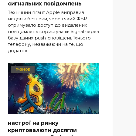
сигнальних повідомлень
Технічний гігант Apple виправив
недолік безпеки, через який ФБР
отримувало доступ до видалених
повідомлень користувачів Signal через
базу даних push-сповіщень їхнього
телефону, незважаючи на те, що
додаток
РАЗНОЕ
настрої на ринку
криптовалюти досягли