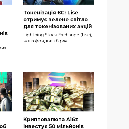
Токенізація ЄС: Lise
отримує зелене світло
для токенізованих акцій
нів
Lightning Stock Exchange (Lise),
нова фондова біржа
ких
Криптовалюта A16z
щоб
інвестує 50 мільйонів