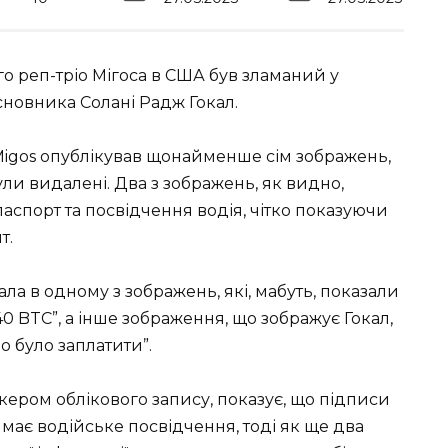
о реп-тріо Мігоса в США був зламаний у
сновника Солані Радж Гокал.
 Migos опублікував щонайменше сім зображень,
 були видалені. Два з зображень, як видно,
паспорт та посвідчення водія, чітко показуючи
т.
ла в одному з зображень, які, мабуть, показали
0 BTC”, а інше зображення, що зображує Гокал,
о було заплатити”.
кером облікового запису, показує, що підписи
має водійське посвідчення, тоді як ще два