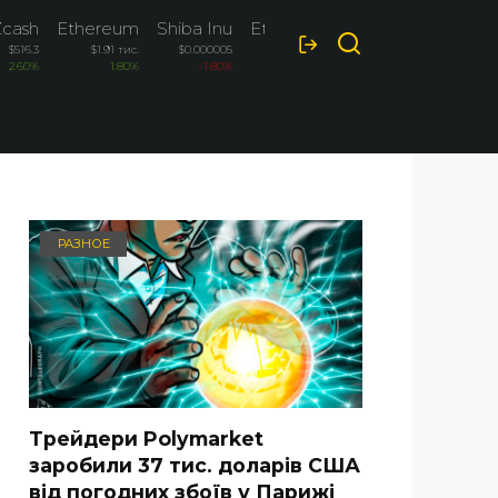
Zcash
Ethereum
Shiba Inu
Ethereum Classic
$516.3
$1.91 тис.
$0.000005
$6.52
2.60%
1.80%
-1.80%
-1.60%
РАЗНОЕ
Трейдери Polymarket
заробили 37 тис. доларів США
від погодних збоїв у Парижі