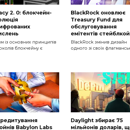
acy 2. 0: блокчейн-
BlackRock оновлює
олюція
Treasury Fund для
ифрованих
обслуговування
ислень
емітентів стейблкой
м із основних принципів
BlackRock змінив дизайн
околів блокчейну є
одного зі своїх флагмансь
кредитування
Daylight збирає 75
ойнів Babylon Labs
мільйонів доларів, 