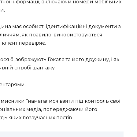
атної інформації, включаючи номери мобільних
и.
ина має особисті ідентифікаційні документи з
личчям, як правило, використовуються
клієнт перевіряє.
ося б, зображують Гокала та його дружину, і як
явній спробі шантажу.
ментарями.
овмисники “намагалися взяти під контроль свої
соціальних медіа, попереджаючи його
удь-яких позаучасних постів.