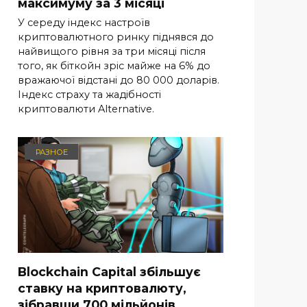
максимуму за 3 місяці
У середу індекс настроїв
криптовалютного ринку піднявся до
найвищого рівня за три місяці після
того, як біткойн зріс майже на 6% до
вражаючої відстані до 80 000 доларів.
Індекс страху та жадібності
криптовалюти Alternative.
РАЗНОЕ
Blockchain Capital збільшує
ставку на криптовалюту,
зібравши 700 мільйонів