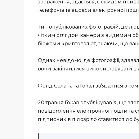
зображення, здається, є скидом прив
телефонів та адреси електронної пошт
Тип опублікованих фотографій, де люд
чітким оглядом камери з видимим об
біржами криптовалют, знаючи, що ваш 
Однак невідомо, де фотографії, здавал
вони закінчилися використовувати в 
Фонд Солана та Гокал зв’язалися з ко
20 травня Гокал опублікував X, що зл
повідомлення електронної пошти та 
підписників підозріло ставитися до б