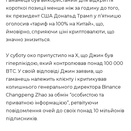
Гаманець був використаний для відкриття
короткої позиції менше ніж за годину до того,
як президент США Дональд Трамп у п’ятницю
оголосив «тариф на 100% на Китай», що,
ймовірно, сприяючи ціні криптовалюти, що
значно знизиться.
У суботу око припустило на X, що Джин був
гіперлікідою, який контролював понад 100 000
BTC. У своїй відповіді Джин заявив, що
гаманець належить клієнту і критикував
колишнього генерального директора Binance
Changpeng Zhao за обмін “особистою та
приватною інформацією”, ретвітуючи
повідомлення очей до своїх понад 10 мільйонів
підписників.