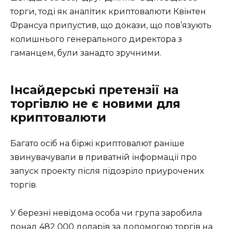
торги, тоді як аналітик криптовалюти Квінтен
Франсуа припустив, що докази, що пов’язують
колишнього генерального директора з
гаманцем, були занадто зручними.
Інсайдерські претензії на
торгівлю не є новими для
криптовалюти
Багато осіб на біржі криптовалют раніше
звинувачували в приватній інформації про
запуск проекту після підозріло приурочених
торгів.
У березні невідома особа чи група заробила
понад 482 000 доларів за допомогою торгів на