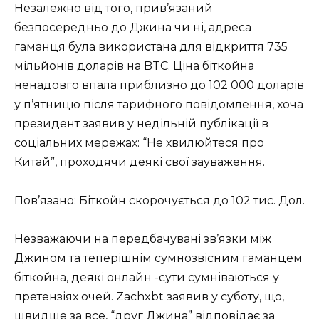
Незалежно від того, прив’язаний
безпосередньо до Джина чи ні, адреса
гаманця була використана для відкриття 735
мільйонів доларів на BTC. Ціна біткойна
ненадовго впала приблизно до 102 000 доларів
у п’ятницю після тарифного повідомлення, хоча
президент заявив у недільній публікації в
соціальних мережах: “Не хвилюйтеся про
Китай”, проходячи деякі свої зауваження.
Пов’язано: Біткойн скорочується до 102 тис. Дол.
Незважаючи на передбачувані зв’язки між
Джином та теперішнім сумнозвісним гаманцем
біткойна, деякі онлайн -сути сумніваються у
претензіях очей. Zachxbt заявив у суботу, що,
швидше за все, “друг Джина” відповідає за