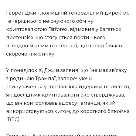
Гаррет Джин, колишній генеральний директор
теперішнього неіснуючого обміну
криптовалютою Bitforex, відмовив у багатьох
претензіях, що стягуються проти нього
псевдонімічним в Інтернеті, що передбачало
скорочення ринку.
У понеділок X, Джин заявив, що “не має зв’язку
з родиною Трампа”, заперечуючи
звинувачення у торгівлі інсайдерами після того,
як дослідник криптовалюти око стверджував,
що він контролював адресу гаманця, який
використовується китом, до короткого біткойна
(BTC).