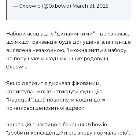
— 0xbow.io (@0xbowio)
March 31, 2025
Набори асоціації є “динамічними” – це означає,
що якщо транзакція буде допущена, але пізніше
виявлена ​​незаконною, її можна зняти з набору,
не порушуючи жодних інших родовищ,
0xbow.io.
Якщо депозит є дискваліфікованим,
користувач може натиснути функцію
“Ragequit”, щоб повернути кошти до їх
початкової депозитної адреси.
Інновація є частиною бачення 0xbow.io
“зробити конфіденційність знову нормальною”,