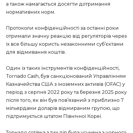
а також намагається досягти дотримання
нормативних норм.
Протоколи конфіденційності за останні роки
отримали значну реакцію від регуляторів через
їх все більшу користь незаконними суб’єктами
для відмивання коштів.
Один із таких інструментів конфіденційності,
Tornado Cash, був санкціонований Управлінням
Казначейства США з іноземних активів (OFAC) у
період з серпня 2022 року та березня 2025 року
після того, як він був пов’язаний з приблизно 7
мільярдами доларів відмираним групою, що
підтримується штатом Північної Кореї.
Торнадо готівка з тих пір була усунена з чорного