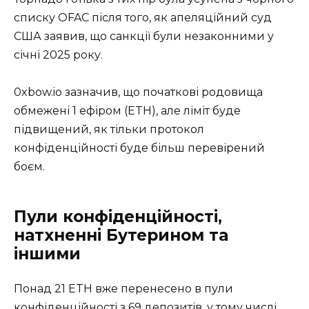
списку OFAC після того, як апеляційний суд
США заявив, що санкції були незаконними у
січні 2025 року.
0xbow.io зазначив, що початкові родовища
обмежені 1 ефіром (ETH), але ліміт буде
підвищений, як тільки протокол
конфіденційності буде більш перевірений
боєм.
Пули конфіденційності,
натхненні Бутерином та
іншими
Понад 21 ETH вже перенесено в пули
конфіденційності з 69 депозитів, у тому числі