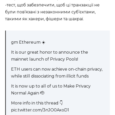
-тест, щоб забезпечити, щоб ці транзакції не
були пов’язані з незаконними суб’єктами,
такими як хакери, фішери та шахраї.
gm Ethereum ☀️
It is our great honor to announce the
mainnet launch of Privacy Pools!
ETH users can now achieve on-chain privacy,
while still dissociating from illicit funds
It is now up to all of us to Make Privacy
Normal Again 🫡
More info in this thread 👇
pic.twitter.com/3nJO0AxoD1