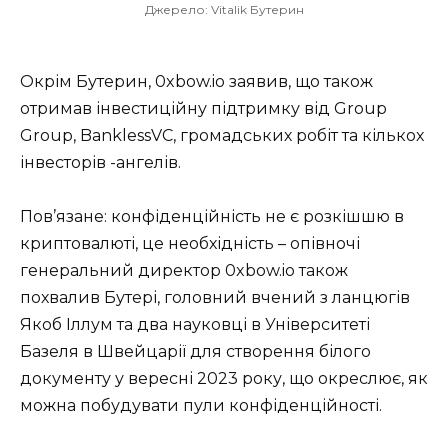
Джерело: Vitalik Бутерин
Окрім Бутерин, 0xbow.io заявив, що також
отримав інвестиційну підтримку від Group
Group, BanklessVC, громадських робіт та кількох
інвесторів -ангелів.
Пов’язане: конфіденційність не є розкішшю в
криптовалюті, це необхідність – опівночі
генеральний директор 0xbow.io також
похвалив Бутері, головний вчений з ланцюгів
Якоб Іллум та два науковці в Університеті
Базеля в Швейцарії для створення білого
документу у вересні 2023 року, що окреслює, як
можна побудувати пули конфіденційності.