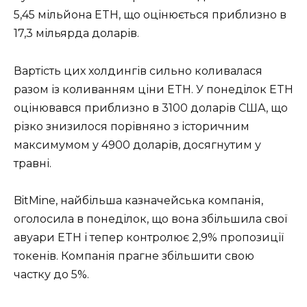
5,45 мільйона ETH, що оцінюється приблизно в
17,3 мільярда доларів.
Вартість цих холдингів сильно коливалася
разом із коливанням ціни ETH. У понеділок ETH
оцінювався приблизно в 3100 доларів США, що
різко знизилося порівняно з історичним
максимумом у 4900 доларів, досягнутим у
травні.
BitMine, найбільша казначейська компанія,
оголосила в понеділок, що вона збільшила свої
авуари ETH і тепер контролює 2,9% пропозиції
токенів. Компанія прагне збільшити свою
частку до 5%.