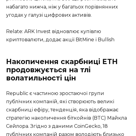
набагато нижча, ніж у багатьох порівнянних
угодах у галузі цифрових активів.
Relate: ARK Invest відновлює купівлю
криптовалюти, додає акції BitMine і Bullish
Накопичення скарбниці ETH
продовжується на тлі
волатильності цін
Republic є частиною зростаючої групи
публічних компаній, які створюють великі
скарбниці ефіру, тенденція, яка відображає
стратегію накопичення біткойнів (BTC) Майкла
Сейлора. Згідно з даними CoinGecko, 18
публічних компаній разом володіють близько