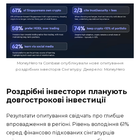
MoneyHero та Coinbase опублікували нове опитування
роздрібних інвесторів Сінгапуру. Джерело: MoneyHero
Роздрібні інвестори планують
довгострокові інвестиції
Результати опитування свідчать про глибше
впровадження в регіоні. Рівень володіння 61%
серед фінансово підкованих сінгапурців