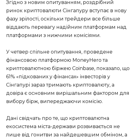
Згідно з новим опитуванням, роздрібний
ринок криптовалюти Сінгапуру вступає в нову
фазу зрілості, оскільки трейдери все більше
віддають перевагу надійним платформам над
платформами з нижчими комісіями.
У четвер спільне опитування, проведене
фінансовою платформою MoneyHero та
криптовалютною біржею Coinbase, показало, що
61% «підкованих у фінансах» інвесторів у
Сінгапурі зараз тримають криптовалюту, а
довіра є основним вирішальним фактором для
вибору бірж, випереджаючи комісію.
Дані свідчать про те, що криптовалютна
екосистема міста-держави розвивається не
лише від гонитви за найдешевшим обміном, а