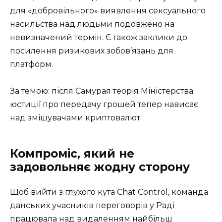
для «добровільного» виявлення сексуального
насильства над людьми подовжено на
невизначений термін. Є також заклики до
посилення ризикових зобов’язань для
платформ.
За темою: після Самурая теорія Міністерства
юстиції про передачу грошей тепер нависає
над змішувачами криптовалют
Компроміс, який не
задовольняє жодну сторону
Щоб вийти з глухого кута Chat Control, команда
данських учасників переговорів у Раді
працювала над видаленням найбільш