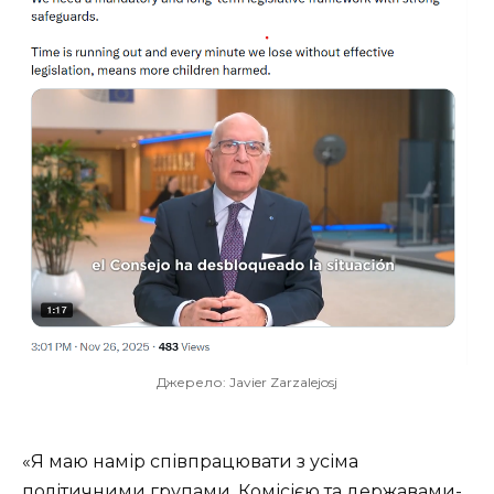
Джерело: Javier Zarzalejosj
«Я маю намір співпрацювати з усіма
політичними групами, Комісією та державами-