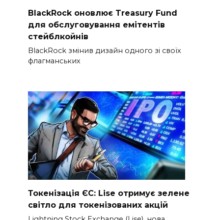
BlackRock оновлює Treasury Fund
для обслуговування емітентів
стейблкойнів
BlackRock змінив дизайн одного зі своїх
флагманських
Токенізація ЄС: Lise отримує зелене
світло для токенізованих акцій
Lightning Stock Exchange (Lise), нова