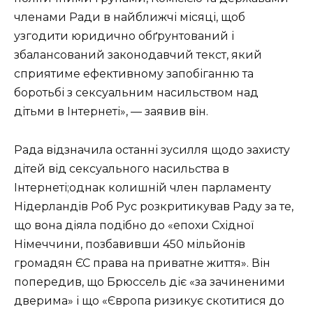
членами Ради в найближчі місяці, щоб
узгодити юридично обґрунтований і
збалансований законодавчий текст, який
сприятиме ефективному запобіганню та
боротьбі з сексуальним насильством над
дітьми в Інтернеті», — заявив він.
Рада відзначила останні зусилля щодо захисту
дітей від сексуального насильства в
Інтернеті;однак колишній член парламенту
Нідерландів Роб Рус розкритикував Раду за те,
що вона діяла подібно до «епохи Східної
Німеччини, позбавивши 450 мільйонів
громадян ЄС права на приватне життя». Він
попередив, що Брюссель діє «за зачиненими
дверима» і що «Європа ризикує скотитися до