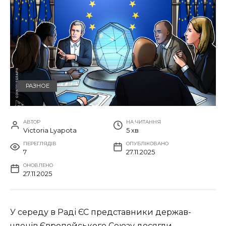
РАЗНОЕ
АВТОР
НА ЧИТАННЯ
Victoria Lyapota
5 хв
ПЕРЕГЛЯДІВ
ОПУБЛІКОВАНО
7
27.11.2025
ОНОВЛЕНО
27.11.2025
У середу в Раді ЄС представники держав-
членів Європейського Союзу досягли