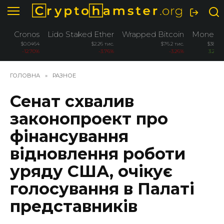
Перейти
до
вмісту
Cronos
Lido Staked Ether
Wrapped Bitcoin
Monero
$0.0464
$2.26 тис.
$76.2 тис.
$381.6
-12.70%
-3.76%
-3.26%
3.20%
ГОЛОВНА
»
РАЗНОЕ
Сенат схвалив
законопроект про
фінансування
відновлення роботи
уряду США, очікує
голосування в Палаті
представників