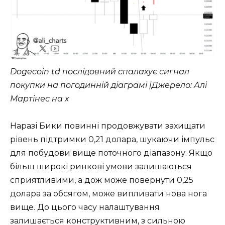
Dogecoin td послідовний спалахує сигнал
покупки на погодинній діаграмі |Джерело: Алі
Мартінес на x
Наразі Бики повинні продовжувати захищати
рівень підтримки 0,21 долара, шукаючи імпульс
для побудови вище поточного діапазону. Якщо
більш широкі ринкові умови залишаються
сприятливими, а дож може повернути 0,25
долара за обсягом, може випливати нова нога
вище. До цього часу налаштування
залишається конструктивним, з сильною