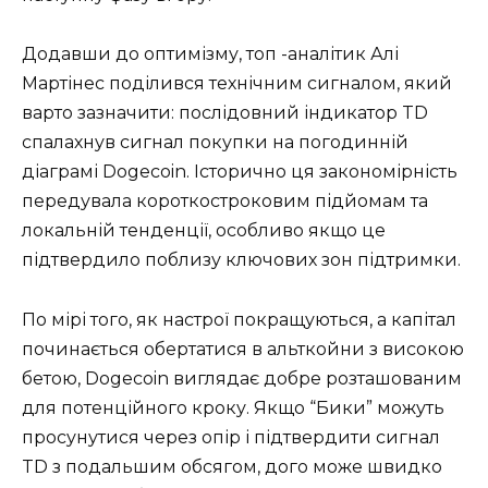
Додавши до оптимізму, топ -аналітик Алі
Мартінес поділився технічним сигналом, який
варто зазначити: послідовний індикатор TD
спалахнув сигнал покупки на погодинній
діаграмі Dogecoin. Історично ця закономірність
передувала короткостроковим підйомам та
локальній тенденції, особливо якщо це
підтвердило поблизу ключових зон підтримки.
По мірі того, як настрої покращуються, а капітал
починається обертатися в альткойни з високою
бетою, Dogecoin виглядає добре розташованим
для потенційного кроку. Якщо “Бики” можуть
просунутися через опір і підтвердити сигнал
TD з подальшим обсягом, дого може швидко