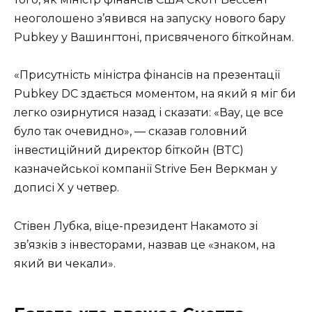
неоголошено з’явився на запуску нового бару
Pubkey у Вашингтоні, присвяченого біткойнам.
«Присутність міністра фінансів на презентації
Pubkey DC здається моментом, на який я міг би
легко озирнутися назад і сказати: «Вау, це все
було так очевидно», — сказав головний
інвестиційний директор біткойн (BTC)
казначейської компанії Strive Бен Веркман у
дописі X у четвер.
Стівен Лубка, віце-президент Накамото зі
зв’язків з інвесторами, назвав це «знаком, на
який ви чекали».