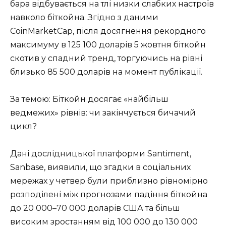
бара відбувається на тлі низки слабких настроїв
навколо біткойна. Згідно з даними
CoinMarketCap, після досягнення рекордного
максимуму в 125 100 доларів 5 жовтня біткойн
скотив у спадний тренд, торгуючись на рівні
близько 85 500 доларів на момент публікації.
За темою: Біткойн досягає «найбільш
ведмежих» рівнів: чи закінчується бичачий
цикл?
Дані дослідницької платформи Santiment,
Sanbase, виявили, що згадки в соціальних
мережах у четвер були приблизно рівномірно
розподілені між прогнозами падіння біткойна
до 20 000–70 000 доларів США та більш
високим зростанням від 100 000 до 130 000