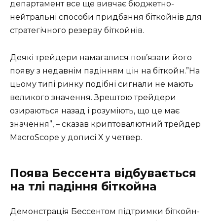
департамент все ще вивчає бюджетно-
нейтральні способи придбання біткойнів для
стратегічного резерву біткойнів.
Деякі трейдери намагалися пов’язати його
появу з недавнім падінням цін на біткойн.”На
цьому типі ринку подібні сигнали не мають
великого значення. Зрештою трейдери
озираються назад і розуміють, що це має
значення”, – сказав криптовалютний трейдер
MacroScope у дописі X у четвер.
Поява Бессента відбувається
на тлі падіння біткойна
Демонстрація Бессентом підтримки біткойн-