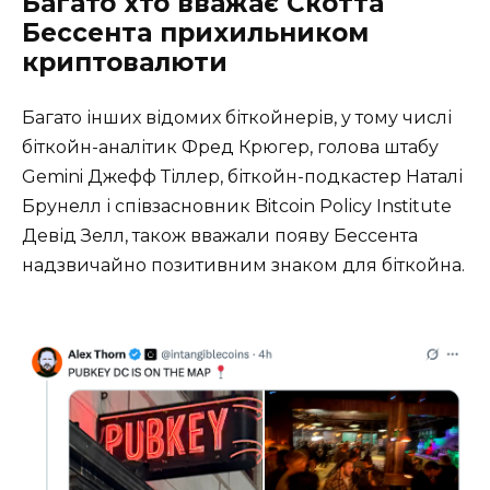
Багато хто вважає Скотта
Бессента прихильником
криптовалюти
Багато інших відомих біткойнерів, у тому числі
біткойн-аналітик Фред Крюгер, голова штабу
Gemini Джефф Тіллер, біткойн-подкастер Наталі
Брунелл і співзасновник Bitcoin Policy Institute
Девід Зелл, також вважали появу Бессента
надзвичайно позитивним знаком для біткойна.