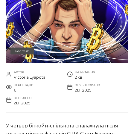
РАЗНОЕ
АВТОР
НА ЧИТАННЯ
Victoria Lyapota
2 хв
ПЕРЕГЛЯДІВ
ОПУБЛІКОВАНО
6
21.11.2025
ОНОВЛЕНО
21.11.2025
У четвер біткойн-спільнота спалахнула після
того, як міністр фінансів США Скотт Бессент