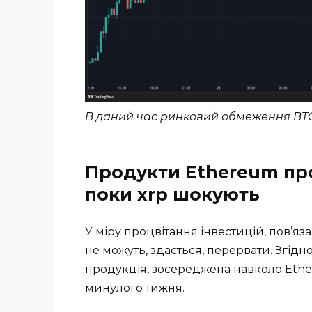
В даний час ринковий обмеження BTC с
Продукти Ethereum пр
поки xrp шокують
У міру процвітання інвестицій, пов’я
не можуть, здається, перервати. Згідн
продукція, зосереджена навколо Ether
минулого тижня.