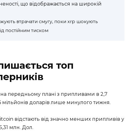
неності, що відображається на широкій
ують втрачати смугу, поки xrp шокують
ід постійним тиском
лишається топ
перників
ся на передньому плані з припливами в 2,7
6 мільйонів доларів лише минулого тижня.
Bitcoin відстають від значно менших припливів у
5,31 млн. Дол.