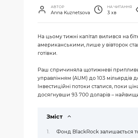
АВТОР
НА ЧИТАННЯ
Anna Kuznetsova
3 хв
На цьому тижні капітал вилився на біт
американськими, лише у вівторок стал
готівки.
Раш спричиняла щотижневі припливи до
управлінням (AUM) до 103 мільярдів д
Інвестиційні потоки сталися, поки цін
досягнувши 93 700 доларів – найвищи
Зміст
Фонд BlackRock залишається т