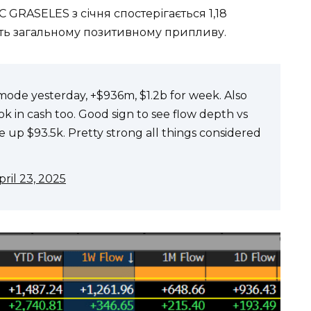
 GRASELES з січня спостерігається 1,18
ить загальному позитивному припливу.
ode yesterday, +$936m, $1.2b for week. Also
 took in cash too. Good sign to see flow depth vs
ce up $93.5k. Pretty strong all things considered
pril 23, 2025