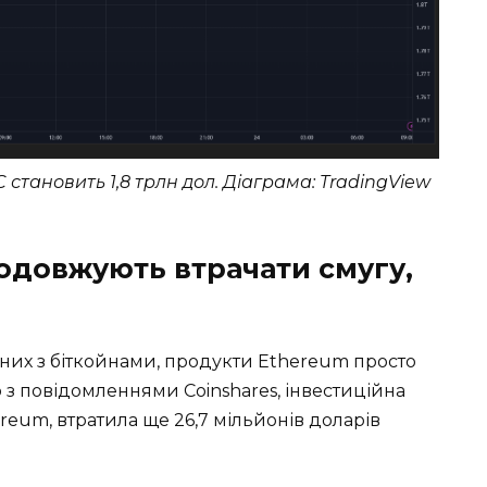
тановить 1,8 трлн дол. Діаграма: TradingView
одовжують втрачати смугу,
заних з біткойнами, продукти Ethereum просто
о з повідомленнями Coinshares, інвестиційна
eum, втратила ще 26,7 мільйонів доларів