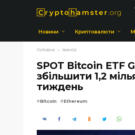
Перейти
до
вмісту
Новини
Криптовалюти
М
ГОЛОВНА
»
РАЗНОЕ
SPOT Bitcoin ETF 
збільшити 1,2 міль
тиждень
Bitcoin
Ethereum