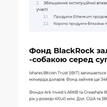
Збільшення інституційної впев
участі
Продукти Ethereum продовж
Короткі продукти біткойна п
Фонд BlackRock за
-собакою серед су
Ishares Bitcoin Trust (IBIT) залишаєть
мільярда доларів. Фонд зайняв ще 34
Фонди Ark Invest’s ARKB та Greashale 
рік у розмірі 410,41 млн. Дол. США та 38