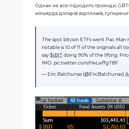
Однак не все підходить троянди. GBTC
мільярда доларів відпливів, супереч
The spot bitcoin ETFs went Pac-Man m
notable is 10 of 11 of the originals all
say
$IBIT
doing 90% of the lifting. Pri
IMO. pic.twitter.com/HeLwffgT8F
— Eric Balchunas (@EricBalchunas)
A