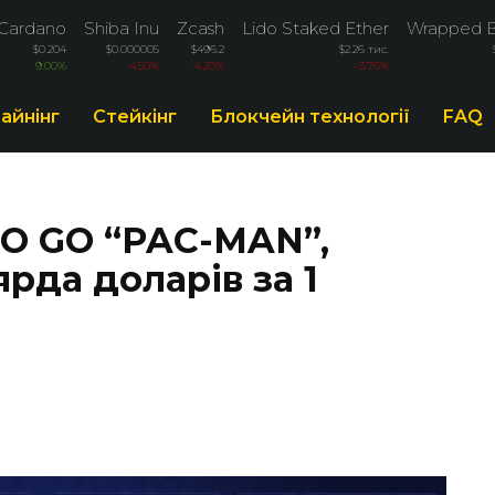
Cardano
Shiba Inu
Zcash
Lido Staked Ether
Wrapped B
$0.204
$0.000005
$496.2
$2.26 тис.
9.00%
-4.50%
-4.20%
-3.76%
айнінг
Стейкінг
Блокчейн технології
FAQ
GO GO “PAC-MAN”,
ярда доларів за 1