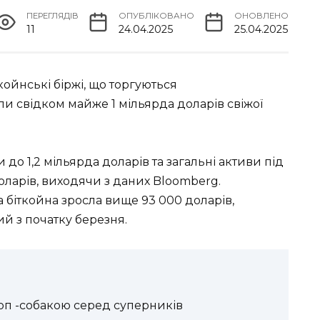
ПЕРЕГЛЯДІВ
ОПУБЛІКОВАНО
ОНОВЛЕНО
11
24.04.2025
25.04.2025
койнські біржі, що торгуються
и свідком майже 1 мільярда доларів свіжої
 1,2 мільярда доларів та загальні активи під
оларів, виходячи з даних Bloomberg.
а біткойна зросла вище 93 000 доларів,
й з початку березня.
оп -собакою серед суперників