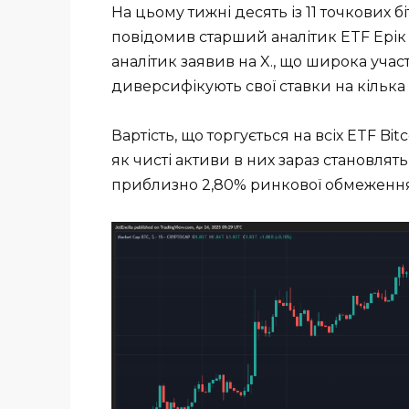
На цьому тижні десять із 11 точкових 
повідомив старший аналітик ETF Ерік
аналітик заявив на X., що широка участ
диверсифікують свої ставки на кілька
Вартість, що торгується на всіх ETF Bit
як чисті активи в них зараз становлят
приблизно 2,80% ринкової обмеженн