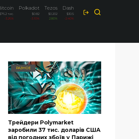
itcoin
Polkadot
Tezos
Dash
$76.2 тис.
$0.82
$0.202
$30.5
-3.26%
-3.10%
2.80%
-2.40%
РАЗНОЕ
Трейдери Polymarket
заробили 37 тис. доларів США
від погодних збоїв у Парижі