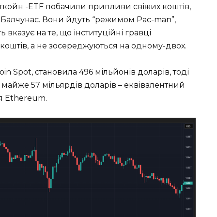
біткойн -ETF побачили припливи свіжих коштів,
 Балчунас. Вони йдуть “режимом Pac-man”,
ь вказує на те, що інституційні гравці
 коштів, а не зосереджуються на одному-двох.
coin Spot, становила 496 мільйонів доларів, тоді
ь майже 57 мільярдів доларів – еквівалентний
я Ethereum.