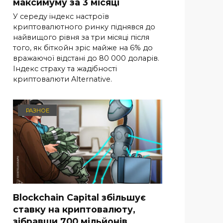
максимуму за 3 місяці
У середу індекс настроїв
криптовалютного ринку піднявся до
найвищого рівня за три місяці після
того, як біткойн зріс майже на 6% до
вражаючої відстані до 80 000 доларів.
Індекс страху та жадібності
криптовалюти Alternative.
РАЗНОЕ
Blockchain Capital збільшує
ставку на криптовалюту,
зібравши 700 мільйонів