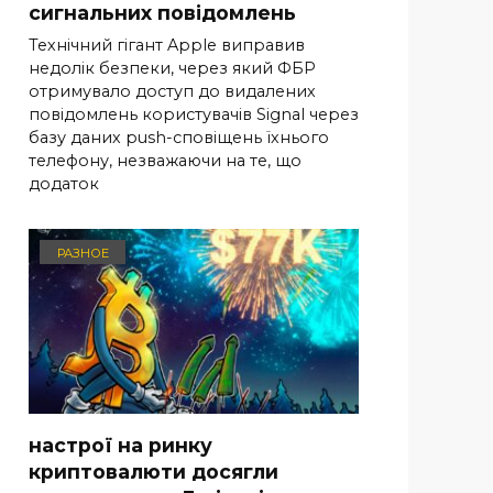
сигнальних повідомлень
Технічний гігант Apple виправив
недолік безпеки, через який ФБР
отримувало доступ до видалених
повідомлень користувачів Signal через
базу даних push-сповіщень їхнього
телефону, незважаючи на те, що
додаток
РАЗНОЕ
настрої на ринку
криптовалюти досягли