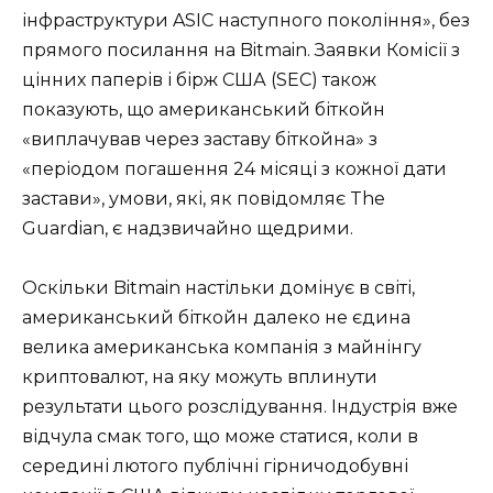
інфраструктури ASIC наступного покоління», без
прямого посилання на Bitmain. Заявки Комісії з
цінних паперів і бірж США (SEC) також
показують, що американський біткойн
«виплачував через заставу біткойна» з
«періодом погашення 24 місяці з кожної дати
застави», умови, які, як повідомляє The
Guardian, є надзвичайно щедрими.
Оскільки Bitmain настільки домінує в світі,
американський біткойн далеко не єдина
велика американська компанія з майнінгу
криптовалют, на яку можуть вплинути
результати цього розслідування. Індустрія вже
відчула смак того, що може статися, коли в
середині лютого публічні гірничодобувні