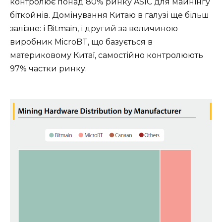
контролює понад 80% ринку ASIC для майнінгу
біткойнів. Домінування Китаю в галузі ще більш
залізне: і Bitmain, і другий за величиною
виробник MicroBT, що базується в
материковому Китаї, самостійно контролюють
97% частки ринку.