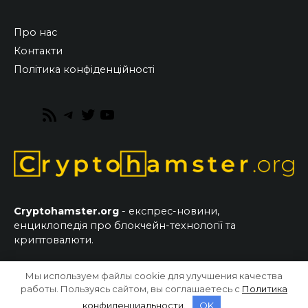
Про нас
Контакти
Політика конфіденційності
RSS
Telegram
Twitter
YouTube
Feed
Cryptohamster.org
- експрес-новини,
енциклопедія про блокчейн-технології та
криптовалюти.
Мы используем файлы cookie для улучшения качества
© 2026 CryptoHamster.org
работы. Пользуясь сайтом, вы соглашаетесь с
Политика
конфиденциальности
.
OK