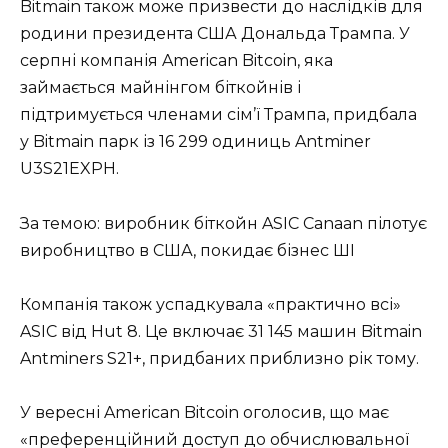
Bitmain також може призвести до наслідків для
родини президента США Дональда Трампа. У
серпні компанія American Bitcoin, яка
займається майнінгом біткойнів і
підтримується членами сім’ї Трампа, придбала
у Bitmain парк із 16 299 одиниць Antminer
U3S21EXPH.
За темою: виробник біткойн ASIC Canaan пілотує
виробництво в США, покидає бізнес ШІ
Компанія також успадкувала «практично всі»
ASIC від Hut 8. Це включає 31 145 машин Bitmain
Antminers S21+, придбаних приблизно рік тому.
У вересні American Bitcoin оголосив, що має
«преференційний доступ до обчислювальної