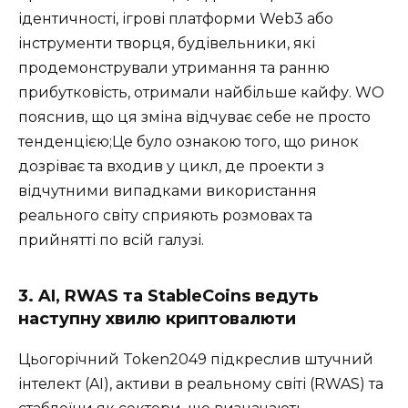
ідентичності, ігрові платформи Web3 або
інструменти творця, будівельники, які
продемонстрували утримання та ранню
прибутковість, отримали найбільше кайфу. WO
пояснив, що ця зміна відчуває себе не просто
тенденцією;Це було ознакою того, що ринок
дозріває та входив у цикл, де проекти з
відчутними випадками використання
реального світу сприяють розмовах та
прийнятті по всій галузі.
3. AI, RWAS та StableCoins ведуть
наступну хвилю криптовалюти
Цьогорічний Token2049 підкреслив штучний
інтелект (AI), активи в реальному світі (RWAS) та