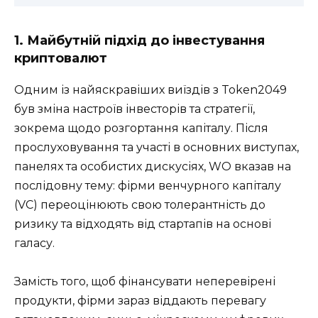
1. Майбутній підхід до інвестування
криптовалют
Одним із найяскравіших виїздів з Token2049
був зміна настроїв інвесторів та стратегії,
зокрема щодо розгортання капіталу. Після
прослуховування та участі в основних виступах,
панелях та особистих дискусіях, WO вказав на
послідовну тему: фірми венчурного капіталу
(VC) переоцінюють свою толерантність до
ризику та відходять від стартапів на основі
галасу.
Замість того, щоб фінансувати неперевірені
продукти, фірми зараз віддають перевагу