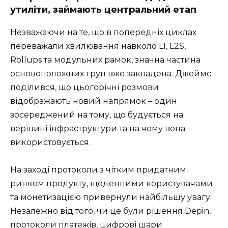
утиліти, займають центральний етап
Незважаючи на те, що в попередніх циклах
переважали хвилювання навколо L1, L2S,
Rollups та модульних рамок, значна частина
основоположних груп вже закладена. Джеймс
поділився, що цьогорічні розмови
відображають новий напрямок – один
зосереджений на тому, що будується на
вершині інфраструктури та на чому вона
використовується.
На заході протоколи з чітким придатним
ринком продукту, щоденними користувачами
та монетизацією привернули найбільшу увагу.
Незалежно від того, чи це були рішення Depin,
протоколи платежів, цифрові шари