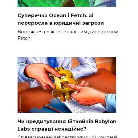
Суперечка Ocean і Fetch. ai
переросла в юридичні загрози
Ворожнеча між генеральним директором
Fetch.
Чи кредитування біткойнів Babylon
Labs справді ненадійне?
Співзасновник інфраструктурної компанії