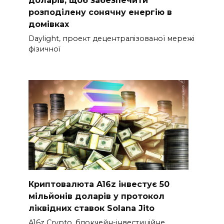
розподілену сонячну енергію в
домівках
Daylight, проект децентралізованої мережі
фізичної
Криптовалюта A16z інвестує 50
мільйонів доларів у протокол
ліквідних ставок Solana Jito
A16z Crypto, блокчейн-інвестиційне