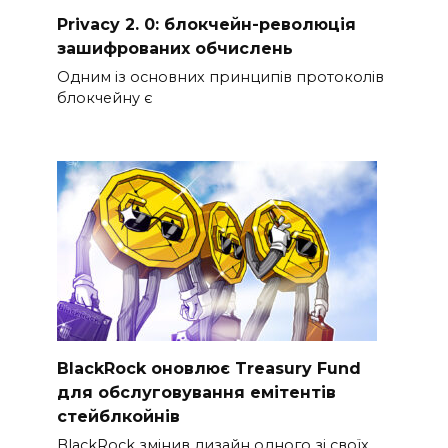
Privacy 2. 0: блокчейн-революція
зашифрованих обчислень
Одним із основних принципів протоколів
блокчейну є
BlackRock оновлює Treasury Fund
для обслуговування емітентів
стейблкойнів
BlackRock змінив дизайн одного зі своїх