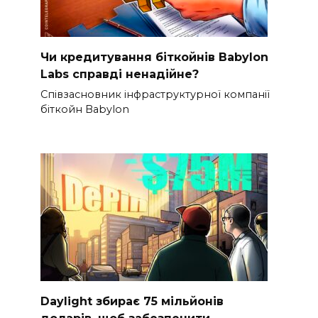
Чи кредитування біткойнів Babylon
Labs справді ненадійне?
Співзасновник інфраструктурної компанії
біткойн Babylon
Daylight збирає 75 мільйонів
доларів, щоб забезпечити