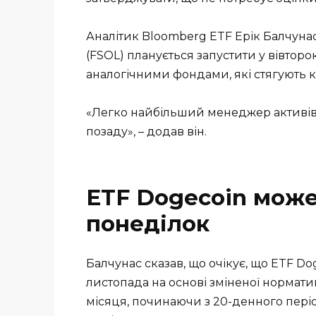
Аналітик Bloomberg ETF Ерік Балчунас 
(FSOL) планується запустити у вівтор
аналогічними фондами, які стягують к
«Легко найбільший менеджер активів у
позаду», – додав він.
ETF Dogecoin може
понеділок
Балчунас сказав, що очікує, що ETF Do
листопада на основі зміненої норматив
місяця, починаючи з 20-денного пері