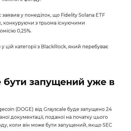
заявив у понеділок, що Fidelity Solana ETF
ок, конкуруючи з трьома існуючими
омісію 0,25%.
 цій категорії з BlackRock, який перебуває
 бути запущений уже в
gecoin (DOGE) від Grayscale буде запущено 24
ної документації, поданої на початку цього
оду, коли він може бути запущений, якщо SEC