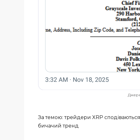
Джере
За темою: трейдери XRP сподіваються,
бичачий тренд