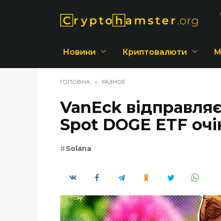
Перейти
до
вмісту
Новини
Криптовалюти
М
ГОЛОВНА
»
РАЗНОЕ
VanEck відправляє
Spot DOGE ETF очі
Solana