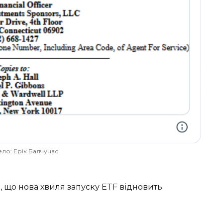
ло: Ерік Балчунас
 що нова хвиля запуску ETF відновить