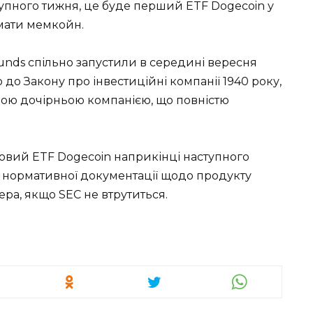
тупного тижня, це буде перший ETF Dogecoin у
мати мемкойн.
Funds спільно запустили в середині вересня
до Закону про інвестиційні компанії 1940 року,
ною дочірньою компанією, що повністю
товий ETF Dogecoin наприкінці наступного
на нормативної документації щодо продукту
ра, якщо SEC не втрутиться.