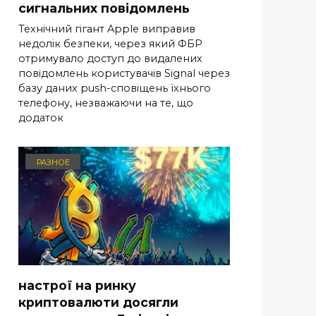
сигнальних повідомлень
Технічний гігант Apple виправив
недолік безпеки, через який ФБР
отримувало доступ до видалених
повідомлень користувачів Signal через
базу даних push-сповіщень їхнього
телефону, незважаючи на те, що
додаток
РАЗНОЕ
настрої на ринку
криптовалюти досягли