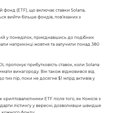
й фонд (ETF), що включає ставки Solana,
ся вийти більше фондів, пов’язаних з
ний у понеділок, приєднавшись до подібних
тували наприкінці жовтня та залучили понад 380
SOL пропонує прибутковість ставок, коли Solana
римати винагороду. Він також відмовився від
 до тих пір, поки не досягне $1 млрд активів у
криптовалютними ETF після того, як Комісія з
тандарти лістингу у вересні, дозволивши швидше
и кожного фонду.