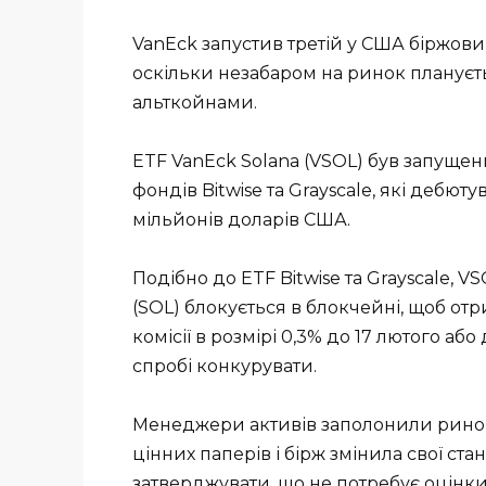
VanEck запустив третій у США біржови
оскільки незабаром на ринок плануєть
альткойнами.
ETF VanEck Solana (VSOL) був запуще
фондів Bitwise та Grayscale, які дебю
мільйонів доларів США.
Подібно до ETF Bitwise та Grayscale, V
(SOL) блокується в блокчейні, щоб от
комісії в розмірі 0,3% до 17 лютого або
спробі конкурувати.
Менеджери активів заполонили ринок 
цінних паперів і бірж змінила свої с
затверджувати, що не потребує оцінк