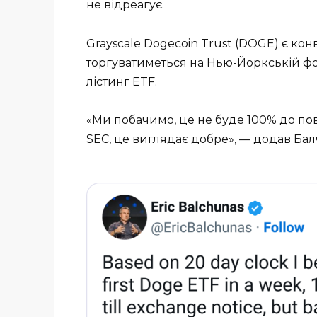
не відреагує.
Grayscale Dogecoin Trust (DOGE) є кон
торгуватиметься на Нью-Йоркській фон
лістинг ETF.
«Ми побачимо, це не буде 100% до пов
SEC, це виглядає добре», — додав Бал