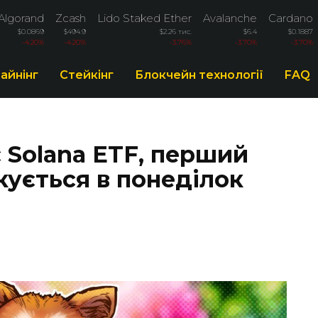
Algorand
Zcash
Lido Staked Ether
Avalanche
Cardano
$0.0869
$494.9
$2.26 тис.
$6.4
$0.1887
-4.20%
-4.20%
-3.76%
-3.70%
-3.70%
айнінг
Стейкінг
Блокчейн технології
FAQ
 Solana ETF, перший
кується в понеділок