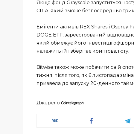
Якщо фонд Grayscale запуститься нас
США, який зможе безпосередньо три
Емітенти активів REX Shares і Osprey 
DOGE ETF, зареєстрований відповідно 
який обмежує його інвестиції офшор
належить їй і зберігає криптовалюту.
Bitwise також може побачити свій спо
тижня, після того, як 6 листопада змі
призвела до запуску 20-денного тайме
Джерело