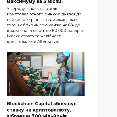
максимуму за 3 місяці
У середу індекс настроїв
криптовалютного ринку піднявся до
найвищого рівня за три місяці після
того, як біткойн зріс майже на 6% до
вражаючої відстані до 80 000 доларів.
Індекс страху та жадібності
криптовалюти Alternative.
РАЗНОЕ
Blockchain Capital збільшує
ставку на криптовалюту,
зібравши 700 мільйонів