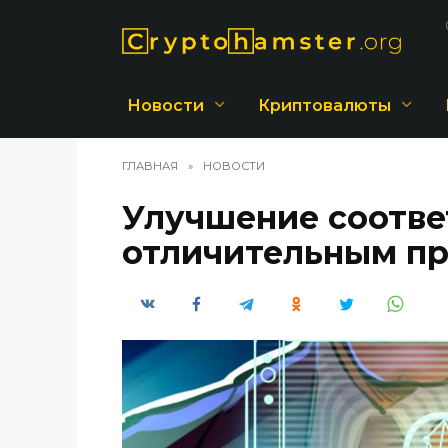
Перейти
к
содержанию
Новости
Криптовалюты
ГЛАВНАЯ
»
НОВОСТИ
Улучшение соотве
отличительным п