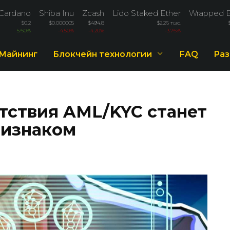
Cardano
Shiba Inu
Zcash
Lido Staked Ether
Wrapped B
$0.2
$0.000005
$494.8
$2.26 тыс.
5.60%
-4.50%
-4.20%
-3.76%
Майнинг
Блокчейн технологии
FAQ
Раз
тствия AML/KYC станет
ризнаком