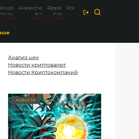
itcoin
Avalanche
Ripple
Polkadot
$76.2 тыс.
$6.41
$1.032
$0.82
-3.26%
-2.90%
-2.50%
-2.10%
ное
Анализ цен
Новости криптовалют
Новости Криптокомпаний
НОВОСТИ