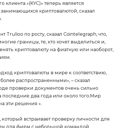
о клиента »(KYC)» теперь является
 занимающихся криптовалютой, сказал
.
rulioo по росту, сказал Cointelegraph, что,
огие границы, те, кто хочет выделиться и,
менять криптовалюту на фиатную или наоборот,
иям.
одход криптовалюты в мире к соответствию,
 более распространенными», – сказал
оде проверки документов очень сильно
 за последние два года или около того.Мир
а эти решения ».
т, который встраивает проверку личности для
ачен для фирм с небольшой командой