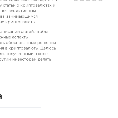
у статьи о криптовалютах и
 являюсь активным
ва, занимающимся
ые криптовалюты.
аписании статей, чтобы
ожные аспекты
ать обоснованные решения
ия в криптовалюты. Делюсь
и, полученными в ходе
ругим инвесторам делать
й