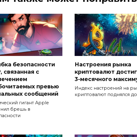
бка безопасности
Настроения рынка
, связанная с
криптовалют дости
лечением
3-месячного максим
бочитаемых превью
Индекс настроений на р
нальных сообщений
криптовалют поднялся до
ический гигант Apple
анил брешь в
пасности