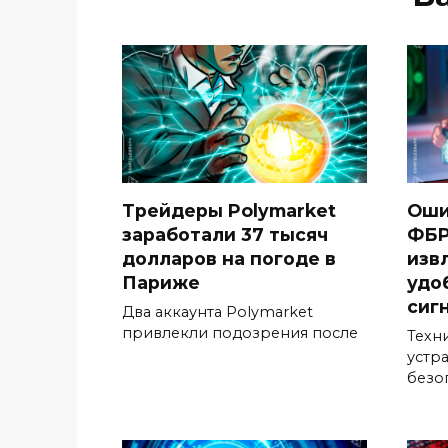
Трейдеры Polymarket
Оши
заработали 37 тысяч
ФБР
долларов на погоде в
изв
Париже
удо
сиг
Два аккаунта Polymarket
привлекли подозрения после
Техн
устр
безо