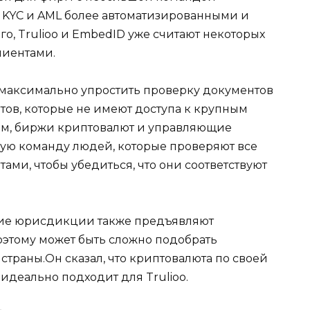
я KYC и AML более автоматизированными и
о, Trulioo и EmbedID уже считают некоторых
лиентами.
т максимально упростить проверку документов
тов, которые не имеют доступа к крупным
ам, биржи криптовалют и управляющие
ую команду людей, которые проверяют все
ами, чтобы убедиться, что они соответствуют
щие юрисдикции также предъявляют
оэтому может быть сложно подобрать
траны.Он сказал, что криптовалюта по своей
идеально подходит для Trulioo.