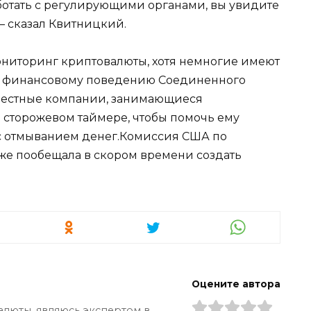
ботать с регулирующими органами, вы увидите
– сказал Квитницкий.
ониторинг криптовалюты, хотя немногие имеют
о финансовому поведению Соединенного
 местные компании, занимающиеся
в сторожевом таймере, чтобы помочь ему
 с отмыванием денег.Комиссия США по
же пообещала в скором времени создать
Оцените автора
алюты, являюсь экспертом в