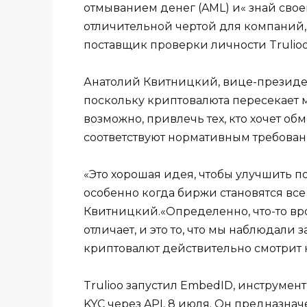
отмыванием денег (AML) и« знай своег
отличительной чертой для компаний,
поставщик проверки личности Trulioo
Анатолий Квитницкий, вице-президент T
поскольку криптовалюта пересекает мн
возможно, привлечь тех, кто хочет об
соответствуют нормативным требован
«Это хорошая идея, чтобы улучшить п
особенно когда биржи становятся все
Квитницкий.«Определенно, что-то вр
отличает, и это то, что мы наблюдали
криптовалют действительно смотрит н
Trulioo запустил EmbedID, инструмен
KYC через API, 8 июля. Он предназн