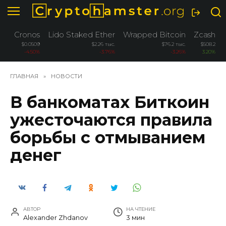
Перейти
к
содержанию
Cronos
Lido Staked Ether
Wrapped Bitcoin
Zcash
$0.0509
$2.26 тыс.
$76.2 тыс.
$508.2
-4.50%
-3.76%
-3.26%
3.20%
ГЛАВНАЯ
»
НОВОСТИ
В банкоматах Биткоин
ужесточаются правила
борьбы с отмыванием
денег
АВТОР
НА ЧТЕНИЕ
Alexander Zhdanov
3 мин