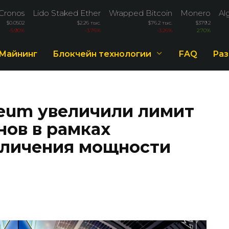
Cronos
Lido Staked Ether
Wrapped Bitcoin
Monero
Al
$0.0502
$2.26 тыс.
$76.2 тыс.
$379.2
-5.90%
-3.76%
-3.26%
2.70%
Майнинг
Блокчейн технологии
FAQ
Раз
eum увеличили лимит
нов в рамках
еличения мощности