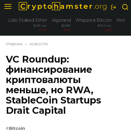
Перейти
к
содержанию
Lido Staked Ether
Algorand
Wrapped Bitcoin
Moner
$2.26 тыс.
$0.087
$76.2 тыс.
$364
-3.76%
-3.50%
-3.26%
3.1
ГЛАВНАЯ
»
НОВОСТИ
VC Roundup:
финансирование
криптовалюты
меньше, но RWA,
StableCoin Startups
Drait Capital
Bitcoin