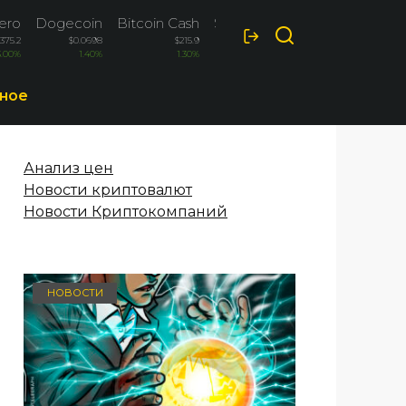
ero
Dogecoin
Bitcoin Cash
Solana
375.2
$0.0698
$215.9
$73.6
3.00%
1.40%
1.30%
1.30%
ное
Анализ цен
Новости криптовалют
Новости Криптокомпаний
НОВОСТИ