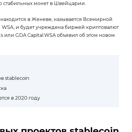
 стабильных монет в Швейцарии.
 находится в Женеве, называется Всемирной
и WSA, и будет учреждена биржей криптовалют
ets или GDA Capital.WSA объявил об этом новом
 stablecoin
ска
тся в 2020 году
ых проектов stablecoin