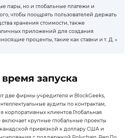
ые пары, но и глобальные платежи и
ого, чтобы поощрять пользователей держать
ства хранения стоимости, также
азличных приложений для создания
носящие проценты, такие как ставки и т. Д. »
 время запуска
ют две фирмы-учредителя и BlockGeeks,
теллектуальные аудиты по контрактам,
я корпоративных клиентов.Глобальная
 включает крупные глобальные проекты
с канадской привязкой к доллару США и
сирования с поддержкой Polychain, Ren.По