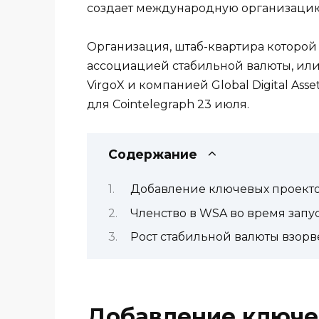
создает международную организацию
Организация, штаб-квартира которой
ассоциацией стабильной валюты, ил
VirgoX и компанией Global Digital Ass
для Cointelegraph 23 июля.
Содержание
Добавление ключевых проектов
Членство в WSA во время запу
Рост стабильной валюты взорве
Добавление ключев