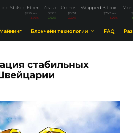
Lido Staked Ether
Zcash
Cronos
Wrapped Bitcoin
Mon
$2.26 тыс.
$510.5
$0.051
$76.2 тыс.
$
-3.76%
3.60%
-3.30%
-3.26%
Майнинг
Блокчейн технологии
FAQ
Раз
ация стабильных
 Швейцарии