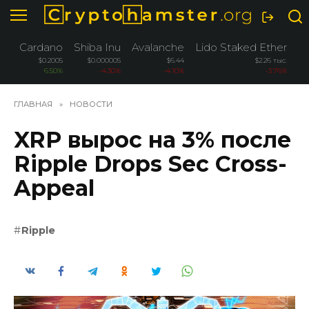
Перейти
к
содержанию
Cardano
Shiba Inu
Avalanche
Lido Staked Ether
A
$0.2005
$0.000005
$6.44
$2.26 тыс.
6.50%
-4.30%
-4.10%
-3.76%
ГЛАВНАЯ
»
НОВОСТИ
XRP вырос на 3% после
Ripple Drops Sec Cross-
Appeal
Ripple