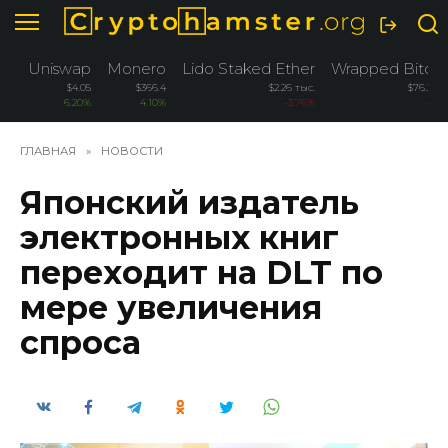
Перейти
к
содержанию
Uniswap
Monero
Lido Staked Ether
Wrapped Bitcoi
$4.05
$366.4
$2.26 тыс.
$76.2 ты
6.20%
4.10%
-3.76%
-3.2
ГЛАВНАЯ
»
НОВОСТИ
Японский издатель
электронных книг
переходит на DLT по
мере увеличения
спроса