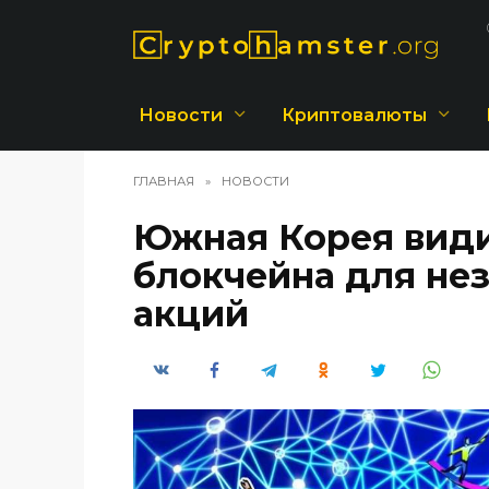
Перейти
к
содержанию
Новости
Криптовалюты
ГЛАВНАЯ
»
НОВОСТИ
Южная Корея види
блокчейна для не
акций