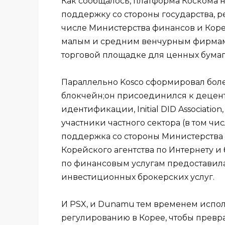
Как сообщалось, платформа Коскома н
поддержку со стороны государства, р
числе Министерства финансов и Кор
малым и средним венчурным фирмам 
торговой площадке для ценных бумаг
Параллельно Kosco сформировал боле
блокчейн;он присоединился к деце
идентификации, Initial DID Associatio
участники частного сектора (в том чис
поддержка со стороны Министерства
Корейского агентства по Интернету и 
по финансовым услугам предоставил
инвестиционных брокерских услуг.
И PSX, и Dunamu тем временем испо
регулированию в Корее, чтобы превр