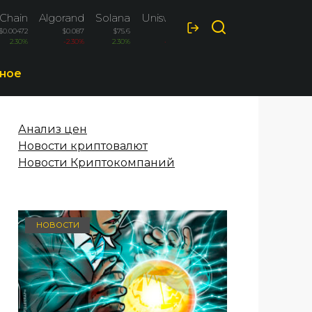
Chain
Algorand
Solana
Uniswap
$0.00472
$0.087
$75.6
$3.98
2.30%
-2.30%
2.30%
-2.20%
ное
Анализ цен
Новости криптовалют
Новости Криптокомпаний
НОВОСТИ