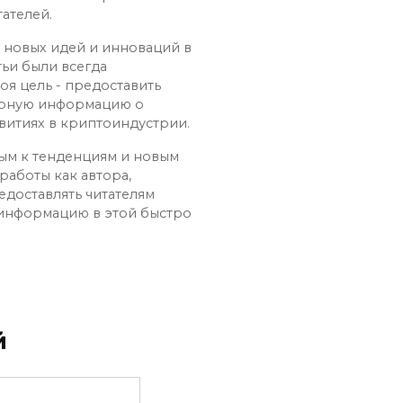
ателей.
х новых идей и инноваций в
тьи были всегда
оя цель - предоставить
ерную информацию о
витиях в криптоиндустрии.
ным к тенденциям и новым
работы как автора,
едоставлять читателям
 информацию в этой быстро
й