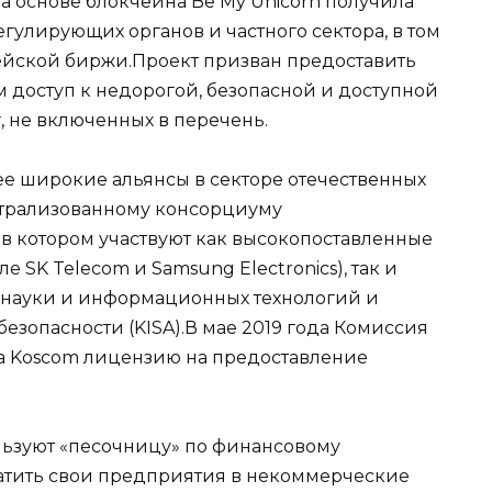
а основе блокчейна Be My Unicorn получила
егулирующих органов и частного сектора, в том
ейской биржи.Проект призван предоставить
доступ к недорогой, безопасной и доступной
, не включенных в перечень.
е широкие альянсы в секторе отечественных
нтрализованному консорциуму
n, в котором участвуют как высокопоставленные
ле SK Telecom и Samsung Electronics), так и
 науки и информационных технологий и
безопасности (KISA).В мае 2019 года Комиссия
а Koscom лицензию на предоставление
льзуют «песочницу» по финансовому
атить свои предприятия в некоммерческие