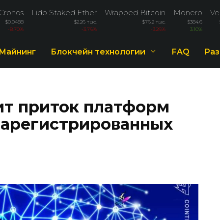
Cronos
Lido Staked Ether
Wrapped Bitcoin
Monero
Ve
$0.0488
$2.26 тыс.
$76.2 тыс.
$384.6
-8.70%
-3.76%
-3.26%
3.10%
Майнинг
Блокчейн технологии
FAQ
Раз
т приток платформ
зарегистрированных