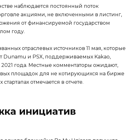
стве наблюдается постоянный поток
рговле акциями, не включенными в листинг,
ложения от финансируемой государством
лом году.
азванных отраслевых источников 11 мая, которые
от Dunamu и PSX, поддерживаемых Kakao,
 2021 года. Местные комментаторы ожидают,
овых площадок для не котирующихся на бирже
стартапах отмечается в отчете.
ка инициатив