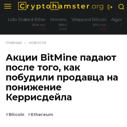
Перейти
к
содержанию
Lido Staked Ether
Monero
Wrapped Bitcoin
Algora
$2.26 тыс.
$365.0
$76.2 тыс.
$0.0
-3.76%
3.60%
-3.26%
-2.5
ГЛАВНАЯ
»
НОВОСТИ
Акции BitMine падают
после того, как
побудили продавца на
понижение
Керрисдейла
Bitcoin
Ethereum