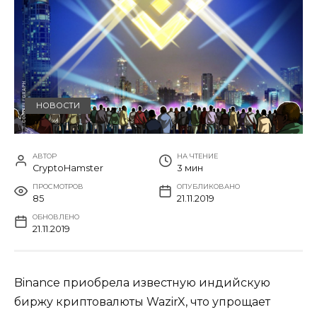
НОВОСТИ
АВТОР
НА ЧТЕНИЕ
CryptoHamster
3 мин
ПРОСМОТРОВ
ОПУБЛИКОВАНО
85
21.11.2019
ОБНОВЛЕНО
21.11.2019
Binance приобрела известную индийскую
биржу криптовалюты WazirX, что упрощает