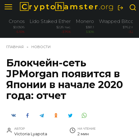
Перейти
к
содержанию
Cronos
Lido Staked Ether
Monero
Wrapped Bitcoin
$0.0506
$2.26 тыс.
$381.1
$76.2 тыс.
-5.10%
-3.76%
3.30%
-3.26%
ГЛАВНАЯ
»
НОВОСТИ
Блокчейн-сеть
JPMorgan появится в
Японии в начале 2020
года: отчет
АВТОР
НА ЧТЕНИЕ
Victoria Lyapota
2 мин