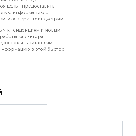
оя цель - предоставить
ерную информацию о
витиях в криптоиндустрии.
ным к тенденциям и новым
работы как автора,
едоставлять читателям
 информацию в этой быстро
й