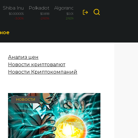
Shiba Inu
Polkadot
Algorand
Ripple
$0.000005
$0.818
$0.09
$1.02
-3.00%
-2.60%
2.60%
-2.30%
ное
Анализ цен
Новости криптовалют
Новости Криптокомпаний
НОВОСТИ