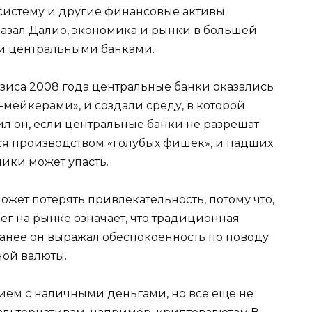
 систему и другие финансовые активы
казал Далио, экономика и рынки в большей
ми центральными банками.
изиса 2008 года центральные банки оказались
-мейкерами», и создали среду, в которой
л он, если центральные банки не разрешат
я производством «голубых фишек», и падших
мики может упасть.
ожет потерять привлекательность, потому что,
ег на рынке означает, что традиционная
Ранее он выражал обеспокоенность по поводу
ной валюты.
ем с наличными деньгами, но все еще не