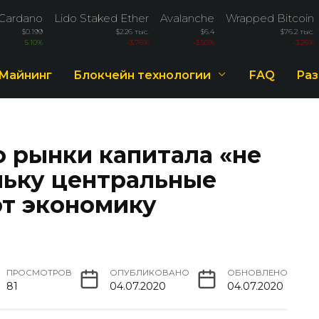
Cardano
Lido Staked Ether
Avalanche
Wrapped Bitcoin
$0.199
$2.26 тыс.
$6.4
$76.2 тыс.
5.10%
-3.76%
-3.50%
-3.26%
Майнинг
Блокчейн технологии
FAQ
Раз
о рынки капитала «не
льку центральные
т экономику
ПРОСМОТРОВ
ОПУБЛИКОВАНО
ОБНОВЛЕНО
81
04.07.2020
04.07.2020