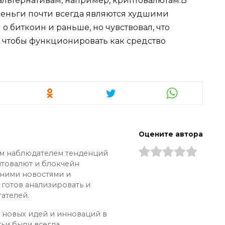
льтернативам, например, криптовалютам.В
 деньги почти всегда являются худшими
 биткоин и раньше, но чувствовал, что
 чтобы функционировать как средство
Оцените автора
ым наблюдателем тенденций
птовалют и блокчейн
дними новостями и
 готов анализировать и
ателей.
х новых идей и инноваций в
тьи были всегда