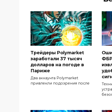
Трейдеры Polymarket
Оши
заработали 37 тысяч
ФБР
долларов на погоде в
изв
Париже
удо
сиг
Два аккаунта Polymarket
привлекли подозрения после
Техн
устр
безо