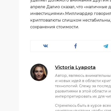
уделяет должного внимания другим а
апреле Далио сказал, что «наличные
инвестициями».Миллиардер говорил о
криптовалюты слишком нестабильны,
сохранения стоимости.
Victoria Lyapota
Автор, являюсь внимательн
и новых идей в области кри
технологий. Слежу за после
развитиями в этой области и
интерпретировать их для чит
Стремлюсь быть в курсе все
криптоиндустрии, чтобы ста