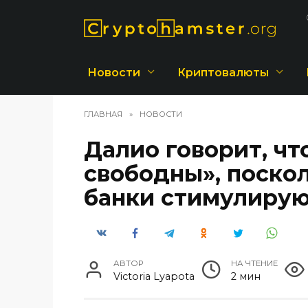
Перейти
к
содержанию
Новости
Криптовалюты
ГЛАВНАЯ
»
НОВОСТИ
Далио говорит, чт
свободны», поско
банки стимулирую
АВТОР
НА ЧТЕНИЕ
Victoria Lyapota
2 мин