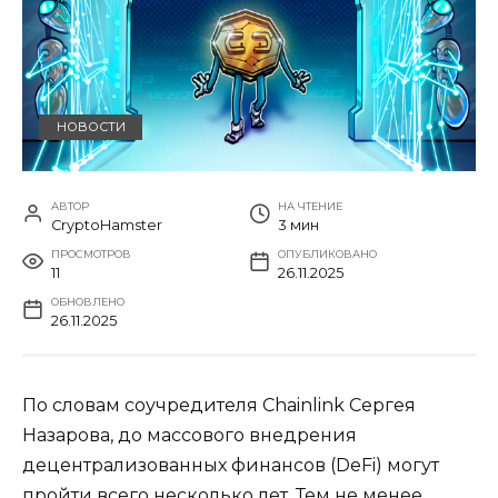
НОВОСТИ
АВТОР
НА ЧТЕНИЕ
CryptoHamster
3 мин
ПРОСМОТРОВ
ОПУБЛИКОВАНО
11
26.11.2025
ОБНОВЛЕНО
26.11.2025
По словам соучредителя Chainlink Сергея
Назарова, до массового внедрения
децентрализованных финансов (DeFi) могут
пройти всего несколько лет. Тем не менее,