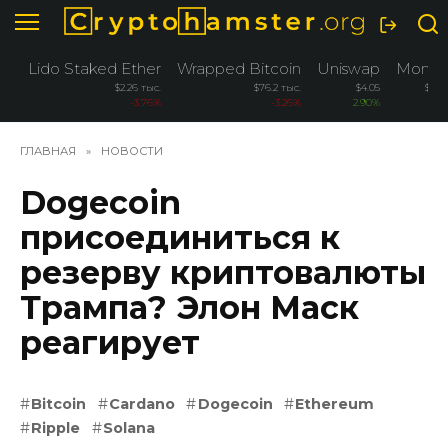
Перейти
к
содержанию
Lido Staked Ether
Wrapped Bitcoin
Uniswap
Moner
$2.26 тыс.
$76.2 тыс.
$4.05
$364
-3.76%
-3.26%
2.90%
2.8
ГЛАВНАЯ
»
НОВОСТИ
Dogecoin
присоединиться к
резерву криптовалюты
Трампа? Элон Маск
реагирует
Bitcoin
Cardano
Dogecoin
Ethereum
Ripple
Solana