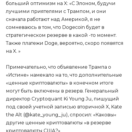
больший оптимизм на X: «С Элоном, будучи
лучшими приятелями с Трампом, и они
сначала работают над Америкой, я не
сомневаюсь в том, что Dogecoin будет в
стратегическом резерве в какой -то момент.
Также платежи Doge, вероятно, скоро появятся
на X. »
Примечательно, что объявление Трампа о
«Истине» намекало на то, что дополнительные
«ценные криптовалюты» в конечном итоге
могут быть включены в резерв. Генеральный
директор Cryptoquant Ki Young Ju, пишущий
под своей учетной записью вторичной X, Kate
the Alt (@kate_young_ju), спросил: «Каковы«
другие ценные криптовалюты »в резерве
криптовалюты США?»