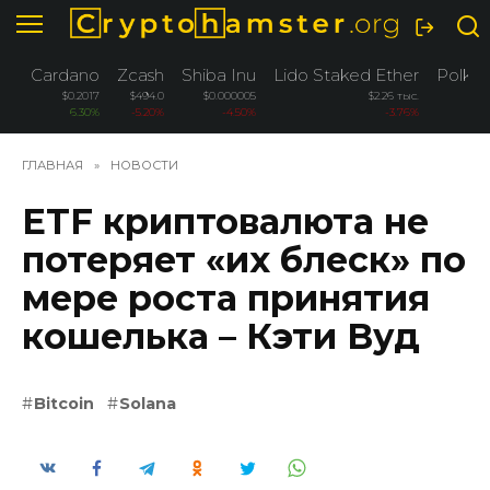
Перейти
к
содержанию
Cardano
Zcash
Shiba Inu
Lido Staked Ether
Polka
$0.2017
$494.0
$0.000005
$2.26 тыс.
$0
6.30%
-5.20%
-4.50%
-3.76%
-3
ГЛАВНАЯ
»
НОВОСТИ
ETF криптовалюта не
потеряет «их блеск» по
мере роста принятия
кошелька – Кэти Вуд
Bitcoin
Solana