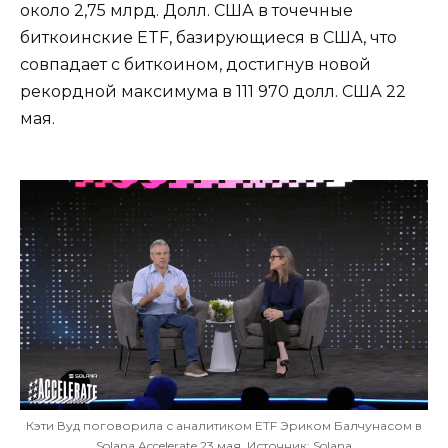
около 2,75 млрд. Долл. США в точечные
биткоинские ETF, базирующиеся в США, что
совпадает с биткоином, достигнув новой
рекордной максимума в 111 970 долл. США 22
мая.
Кэти Вуд поговорила с аналитиком ETF Эриком Балчунасом в
Solana Accelerate 23 мая. Источник: Solana